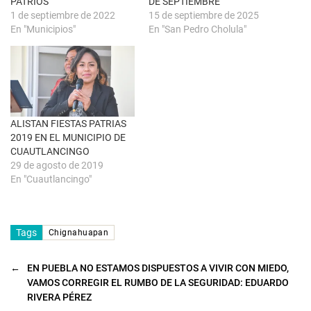
u
r
PATRIOS
DE SEPTIEMBRE
e
e
1 de septiembre de 2022
15 de septiembre de 2025
v
e
a
n
En "Municipios"
En "San Pedro Cholula"
)
u
n
a
v
e
n
t
a
n
a
ALISTAN FIESTAS PATRIAS
n
u
2019 EN EL MUNICIPIO DE
e
CUAUTLANCINGO
v
a
29 de agosto de 2019
)
En "Cuautlancingo"
Tags
Chignahuapan
←
EN PUEBLA NO ESTAMOS DISPUESTOS A VIVIR CON MIEDO,
VAMOS CORREGIR EL RUMBO DE LA SEGURIDAD: EDUARDO
RIVERA PÉREZ