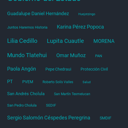
Guadalupe Daniel Hernández
Huejotzingo
Karina Pérez Popoca
Juntos Haremos Historia
Lilia Cedillo
Lupita Cuautle
MORENA
Mundo Tlatehui
Omar Muñoz
PAN
Paola Angón
Pepe Chedraui
Protección Civil
PT
PVEM
Roberto Solís Valles
Salud
San Andrés Cholula
San Martín Texmelucan
San Pedro Cholula
SEDIF
Sergio Salomón Céspedes Peregrina
SMDIF