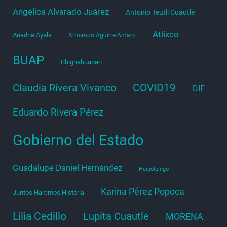
Angélica Alvarado Juárez
Antonio Teutli Cuautle
Atlixco
Ariadna Ayala
Armando Aguirre Amaro
BUAP
Chignahuapan
COVID19
Claudia Rivera Vivanco
DIF
Eduardo Rivera Pérez
Gobierno del Estado
Guadalupe Daniel Hernández
Huejotzingo
Karina Pérez Popoca
Juntos Haremos Historia
Lilia Cedillo
Lupita Cuautle
MORENA