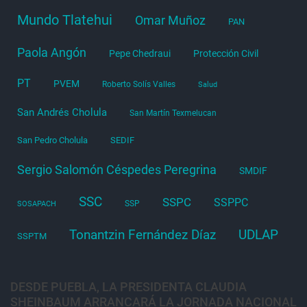
Mundo Tlatehui
Omar Muñoz
PAN
Paola Angón
Pepe Chedraui
Protección Civil
PT
PVEM
Roberto Solís Valles
Salud
San Andrés Cholula
San Martín Texmelucan
San Pedro Cholula
SEDIF
Sergio Salomón Céspedes Peregrina
SMDIF
SSC
SSPC
SSPPC
SSP
SOSAPACH
Tonantzin Fernández Díaz
UDLAP
SSPTM
DESDE PUEBLA, LA PRESIDENTA CLAUDIA
SHEINBAUM ARRANCARÁ LA JORNADA NACIONAL