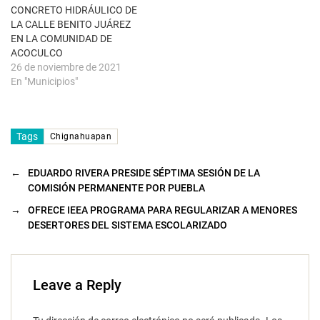
a
CONCRETO HIDRÁULICO DE
)
LA CALLE BENITO JUÁREZ
EN LA COMUNIDAD DE
ACOCULCO
26 de noviembre de 2021
En "Municipios"
Tags
Chignahuapan
←
EDUARDO RIVERA PRESIDE SÉPTIMA SESIÓN DE LA
COMISIÓN PERMANENTE POR PUEBLA
→
OFRECE IEEA PROGRAMA PARA REGULARIZAR A MENORES
DESERTORES DEL SISTEMA ESCOLARIZADO
Leave a Reply