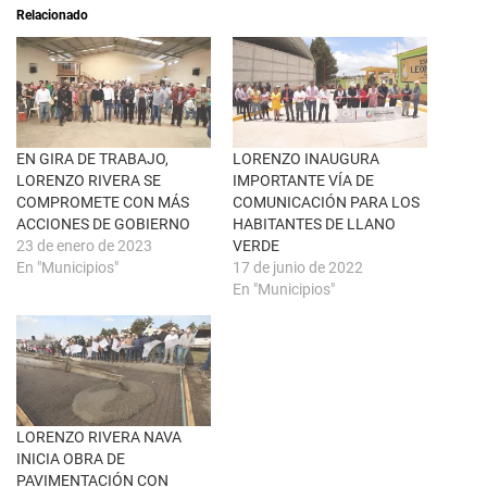
a
i
Relacionado
b
r
r
e
e
n
e
F
n
a
u
c
n
e
a
b
v
o
e
o
n
k
EN GIRA DE TRABAJO,
LORENZO INAUGURA
t
(
LORENZO RIVERA SE
IMPORTANTE VÍA DE
a
S
n
e
COMPROMETE CON MÁS
COMUNICACIÓN PARA LOS
a
a
ACCIONES DE GOBIERNO
HABITANTES DE LLANO
n
b
u
r
23 de enero de 2023
VERDE
e
e
En "Municipios"
17 de junio de 2022
v
e
a
n
En "Municipios"
)
u
n
a
v
e
n
t
a
n
a
LORENZO RIVERA NAVA
n
u
INICIA OBRA DE
e
PAVIMENTACIÓN CON
v