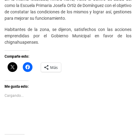
como la Escuela Primaria Josefa Ortíz de Domínguez con el objetivo
de constatar las condiciones de los mismos y lograr así, gestiones
para mejorar su funcionamiento.
Habitantes de la zona, se dijeron, satisfechos con las acciones
emprendidas por el Gobierno Municipal en favor de los
chignahuapenses.
Comparte esto:
C
H
Más
l
a
i
z
c
c
k
l
t
i
Me gusta esto:
o
c
s
p
Cargando...
h
a
a
r
r
a
e
c
o
o
n
m
X
p
(
a
S
r
e
t