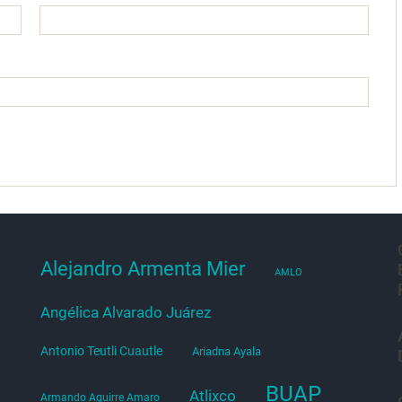
Alejandro Armenta Mier
AMLO
Angélica Alvarado Juárez
Antonio Teutli Cuautle
Ariadna Ayala
BUAP
Atlixco
Armando Aguirre Amaro