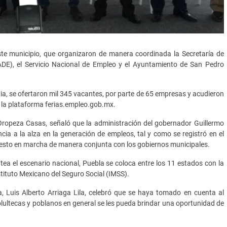
ste municipio, que organizaron de manera coordinada la Secretaría de
DE), el Servicio Nacional de Empleo y el Ayuntamiento de San Pedro
rdia, se ofertaron mil 345 vacantes, por parte de 65 empresas y acudieron
e la plataforma ferias.empleo.gob.mx.
 Oropeza Casas, señaló que la administración del gobernador Guillermo
ia a la alza en la generación de empleos, tal y como se registró en el
uesto en marcha de manera conjunta con los gobiernos municipales.
ntea el escenario nacional, Puebla se coloca entre los 11 estados con la
ituto Mexicano del Seguro Social (IMSS).
a, Luis Alberto Arriaga Lila, celebró que se haya tomado en cuenta al
holultecas y poblanos en general se les pueda brindar una oportunidad de