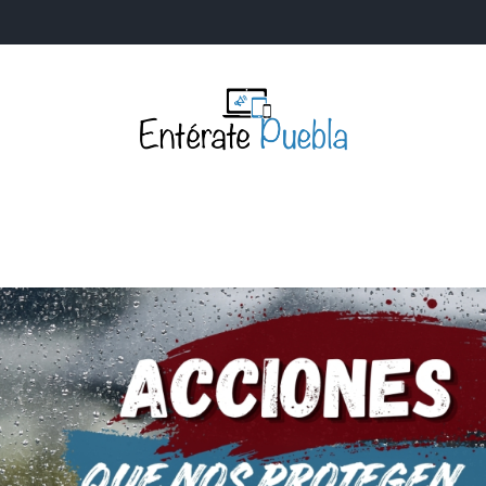
Entérate Puebla
Más que buenas noticias… Un enfoque a la verdader
S
NACIONALES
MUNDIALES
POLÍTICA
LEGISLATIV
IA Y TECNOLOGÍA
OPINIÓN
SOCIEDAD
ANUNCIOS