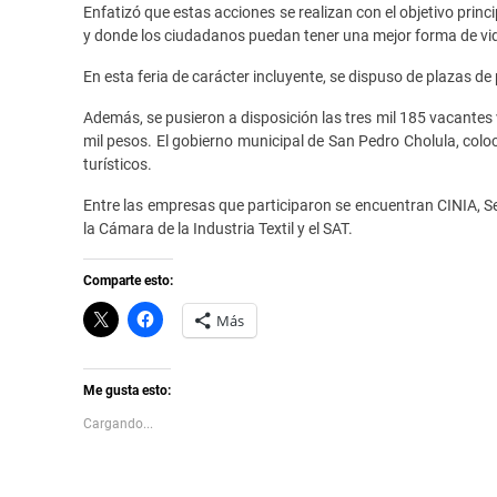
Enfatizó que estas acciones se realizan con el objetivo princ
y donde los ciudadanos puedan tener una mejor forma de vida
En esta feria de carácter incluyente, se dispuso de plazas 
Además, se pusieron a disposición las tres mil 185 vacantes 
mil pesos. El gobierno municipal de San Pedro Cholula, coloc
turísticos.
Entre las empresas que participaron se encuentran CINIA, Se
la Cámara de la Industria Textil y el SAT.
Comparte esto:
C
H
Más
l
a
i
z
c
c
k
l
t
i
Me gusta esto:
o
c
s
p
Cargando...
h
a
a
r
r
a
e
c
o
o