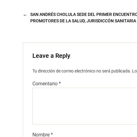
n
a
n
u
←
SAN ANDRÉS CHOLULA SEDE DEL PRIMER ENCUENTR
e
v
PROMOTORES DE LA SALUD, JURISDICCÓN SANITARIA
a
)
Leave a Reply
Tu dirección de correo electrónico no será publicada.
Lo
Comentario
*
Nombre
*