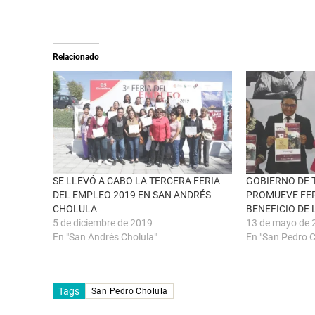
n
m
X
p
(
a
S
r
e
t
a
i
Relacionado
b
r
r
e
e
n
e
F
n
a
u
c
n
e
a
b
v
o
e
o
n
k
t
(
a
S
n
e
SE LLEVÓ A CABO LA TERCERA FERIA
GOBIERNO DE
a
a
DEL EMPLEO 2019 EN SAN ANDRÉS
PROMUEVE FER
n
b
u
r
CHOLULA
BENEFICIO DE 
e
e
5 de diciembre de 2019
13 de mayo de 
v
e
a
n
En "San Andrés Cholula"
En "San Pedro C
)
u
n
a
v
e
n
Tags
San Pedro Cholula
t
a