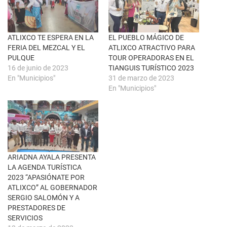
u
c
n
e
a
b
v
o
e
o
n
k
ATLIXCO TE ESPERA EN LA
EL PUEBLO MÁGICO DE
t
(
FERIA DEL MEZCAL Y EL
ATLIXCO ATRACTIVO PARA
a
S
n
e
PULQUE
TOUR OPERADORAS EN EL
a
a
16 de junio de 2023
TIANGUIS TURÍSTICO 2023
n
b
u
r
En "Municipios"
31 de marzo de 2023
e
e
En "Municipios"
v
e
a
n
)
u
n
a
v
e
n
t
a
n
ARIADNA AYALA PRESENTA
a
LA AGENDA TURÍSTICA
n
u
2023 “APASIÓNATE POR
e
ATLIXCO” AL GOBERNADOR
v
a
SERGIO SALOMÓN Y A
)
PRESTADORES DE
SERVICIOS