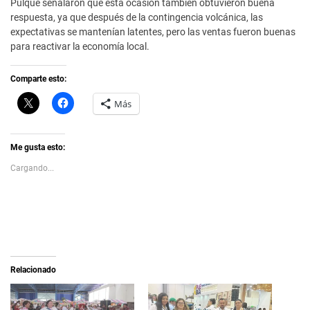
Pulque señalaron que esta ocasión también obtuvieron buena
respuesta, ya que después de la contingencia volcánica, las
expectativas se mantenían latentes, pero las ventas fueron buenas
para reactivar la economía local.
Comparte esto:
C
H
Más
l
a
i
z
c
c
k
l
t
i
Me gusta esto:
o
c
s
p
Cargando...
h
a
a
r
r
a
e
c
o
o
n
m
X
p
(
a
S
r
e
t
a
i
Relacionado
b
r
r
e
e
n
e
F
n
a