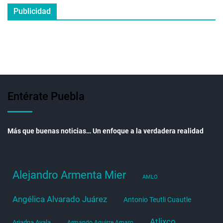
Publicidad
Entérate Puebla
Más que buenas noticias… Un enfoque a la verdadera realidad
Alejandro Armenta Mier
AMLO
Angélica Alvarado Juárez
Antonio Teutli Cuautle
Atlixco
Ariadna Ayala
Armando Aguirre Amaro