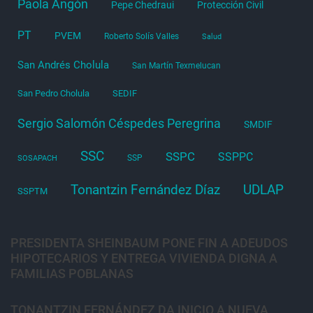
Paola Angón
Pepe Chedraui
Protección Civil
PT
PVEM
Roberto Solís Valles
Salud
San Andrés Cholula
San Martín Texmelucan
San Pedro Cholula
SEDIF
Sergio Salomón Céspedes Peregrina
SMDIF
SSC
SSPC
SSPPC
SSP
SOSAPACH
Tonantzin Fernández Díaz
UDLAP
SSPTM
PRESIDENTA SHEINBAUM PONE FIN A ADEUDOS
HIPOTECARIOS Y ENTREGA VIVIENDA DIGNA A
FAMILIAS POBLANAS
TONANTZIN FERNÁNDEZ DA INICIO A NUEVA