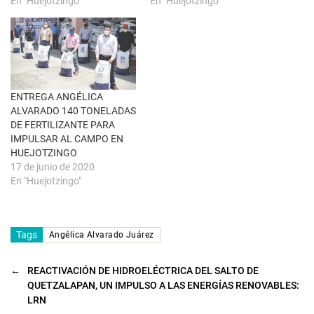
En "Huejotzingo"
En "Huejotzingo"
)
u
n
a
v
e
n
t
a
n
a
ENTREGA ANGÉLICA
n
u
ALVARADO 140 TONELADAS
e
DE FERTILIZANTE PARA
v
a
IMPULSAR AL CAMPO EN
)
HUEJOTZINGO
17 de junio de 2020
En "Huejotzingo"
Tags
Angélica Alvarado Juárez
←
REACTIVACIÓN DE HIDROELÉCTRICA DEL SALTO DE
QUETZALAPAN, UN IMPULSO A LAS ENERGÍAS RENOVABLES:
LRN