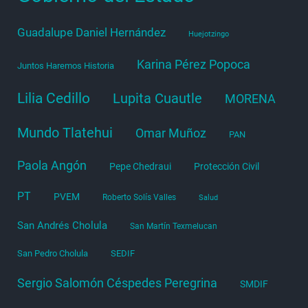
Guadalupe Daniel Hernández
Huejotzingo
Karina Pérez Popoca
Juntos Haremos Historia
Lilia Cedillo
Lupita Cuautle
MORENA
Mundo Tlatehui
Omar Muñoz
PAN
Paola Angón
Pepe Chedraui
Protección Civil
PT
PVEM
Roberto Solís Valles
Salud
San Andrés Cholula
San Martín Texmelucan
San Pedro Cholula
SEDIF
Sergio Salomón Céspedes Peregrina
SMDIF