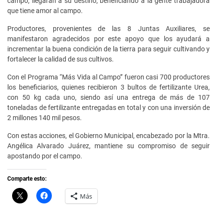
campo, llegarán a su destino, beneficiando a la gente trabajadora
que tiene amor al campo.
Productores, provenientes de las 8 Juntas Auxiliares, se
manifestaron agradecidos por este apoyo que los ayudará a
incrementar la buena condición de la tierra para seguir cultivando y
fortalecer la calidad de sus cultivos.
Con el Programa “Más Vida al Campo” fueron casi 700 productores
los beneficiarios, quienes recibieron 3 bultos de fertilizante Urea,
con 50 kg cada uno, siendo así una entrega de más de 107
toneladas de fertilizante entregadas en total y con una inversión de
2 millones 140 mil pesos.
Con estas acciones, el Gobierno Municipal, encabezado por la Mtra.
Angélica Alvarado Juárez, mantiene su compromiso de seguir
apostando por el campo.
Comparte esto:
C
H
Más
l
a
i
z
c
c