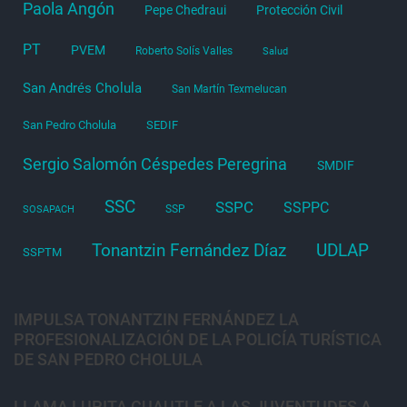
Paola Angón
Pepe Chedraui
Protección Civil
PT
PVEM
Roberto Solís Valles
Salud
San Andrés Cholula
San Martín Texmelucan
San Pedro Cholula
SEDIF
Sergio Salomón Céspedes Peregrina
SMDIF
SSC
SSPC
SSPPC
SSP
SOSAPACH
Tonantzin Fernández Díaz
UDLAP
SSPTM
IMPULSA TONANTZIN FERNÁNDEZ LA
PROFESIONALIZACIÓN DE LA POLICÍA TURÍSTICA
DE SAN PEDRO CHOLULA
LLAMA LUPITA CUAUTLE A LAS JUVENTUDES A