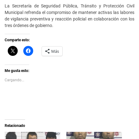
La Secretaría de Seguridad Pública, Tránsito y Protección Civil
Municipal refrenda el compromiso de mantener activas las labores
de vigilancia preventiva y reacción policial en colaboración con los
tres órdenes de gobierno.
Comparte esto:
C
H
Más
l
a
i
z
c
c
k
l
t
i
Me gusta esto:
o
c
s
p
Cargando...
h
a
a
r
r
a
e
c
o
o
n
m
X
p
(
a
S
r
e
t
a
i
Relacionado
b
r
r
e
e
n
e
F