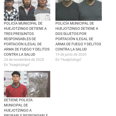
n
a
u
c
n
e
a
b
v
o
e
o
n
k
POLICÍA MUNICIPAL DE
POLICÍA MUNICIPAL DE
t
(
HUEJOTZINGO DETIENE A
HUEJOTZINGO DETIENE A
a
S
n
e
TRES PRESUNTOS
DOS SUJETOS POR
a
a
RESPONSABLES DE
PORTACIÓN ILEGAL DE
n
b
u
r
PORTACIÓN ILEGAL DE
ARMA DE FUEGO Y DELITOS
e
e
ARMA DE FUEGO Y DELITOS
CONTRA LA SALUD
v
e
a
n
CONTRA LA SALUD
19 de junio de 2020
)
u
24 de noviembre de 2020
En "Huejotzingo"
n
a
En "Huejotzingo"
v
e
n
t
a
n
a
n
u
e
DETIENE POLICÍA
v
a
MUNICIPAL DE
)
HUEJOTZINGO A
PROBABLE RESPONSABLE