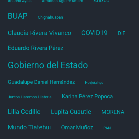
Atlixco
Ariadna Ayala
Armando Aguirre Amaro
BUAP
Chignahuapan
COVID19
Claudia Rivera Vivanco
DIF
Eduardo Rivera Pérez
Gobierno del Estado
Guadalupe Daniel Hernández
Huejotzingo
Karina Pérez Popoca
Juntos Haremos Historia
Lilia Cedillo
Lupita Cuautle
MORENA
Mundo Tlatehui
Omar Muñoz
PAN