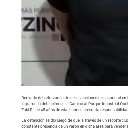
Derivado del reforzamiento de las acciones de seguridad en 
lograron la detención en el Camino al Parque Industrial Quet
Zaid R., de 45 años de edad, por su presunta responsabilidad
La detención se dio luego de que, a través de un reporte ci
constante presencia de un varón en dicha área para vender 