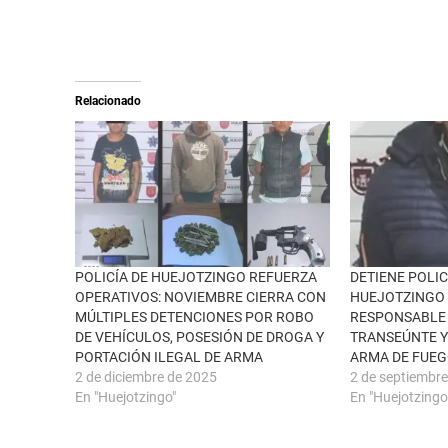
e
c
o
o
n
m
X
p
(
a
S
r
e
t
a
i
Relacionado
b
r
r
e
e
n
e
F
n
a
u
c
n
e
a
b
v
o
e
o
n
k
t
(
a
S
n
e
POLICÍA DE HUEJOTZINGO REFUERZA
DETIENE POLIC
a
a
OPERATIVOS: NOVIEMBRE CIERRA CON
HUEJOTZINGO
n
b
u
r
MÚLTIPLES DETENCIONES POR ROBO
RESPONSABLE 
e
e
DE VEHÍCULOS, POSESIÓN DE DROGA Y
TRANSEÚNTE Y
v
e
a
n
PORTACIÓN ILEGAL DE ARMA
ARMA DE FUE
)
u
n
2 de diciembre de 2025
2 de septiembr
a
En "Huejotzingo"
En "Huejotzingo
v
e
n
t