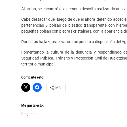
Al arribo, se encontró a la persona descrita realizando una v
Cabe destacar que, luego de que el ahora detenido accedier
pertenencias 5 bolsas de plástico transparente con hierb
pequeñas bolsas con piedras cristalinas, con la apariencia de
Por estos hallazgos, el varón fue puesto a disposición del Age
Fomentando la cultura de la denuncia y respondiendo de
Seguridad Pública, Tránsito y Protección Civil de Huejotzi
territorio municipal.
Comparte esto:
C
H
Más
l
a
i
z
c
c
k
l
t
i
Me gusta esto:
o
c
s
p
Cargando...
h
a
a
r
r
a