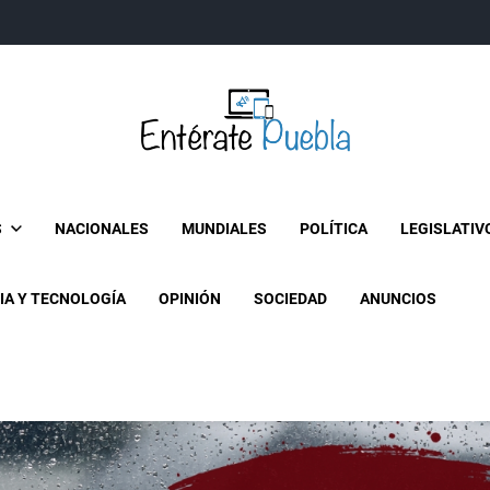
Entérate Puebla
Más que buenas noticias… Un enfoque a la verdader
S
NACIONALES
MUNDIALES
POLÍTICA
LEGISLATIV
IA Y TECNOLOGÍA
OPINIÓN
SOCIEDAD
ANUNCIOS