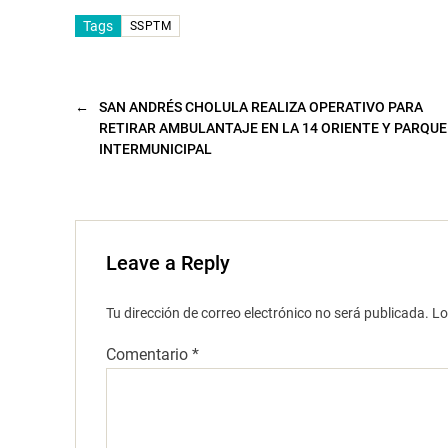
a
n
Tags
SSPTM
a
n
u
e
v
a
←
SAN ANDRÉS CHOLULA REALIZA OPERATIVO PARA
)
RETIRAR AMBULANTAJE EN LA 14 ORIENTE Y PARQUE
INTERMUNICIPAL
Leave a Reply
Tu dirección de correo electrónico no será publicada.
Lo
Comentario
*