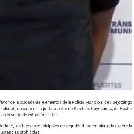
favor de la ciudadanía, elementos de la Policía Municipal de Huejotzingo
zalcóatl, ubicado en la junta auxiliar de San Luis Coyotzingo, de Héctor
 en la venta de estupefacientes.
udadano, las fuerzas municipales de seguridad fueron alertadas sobre la
sustancias prohibidas.