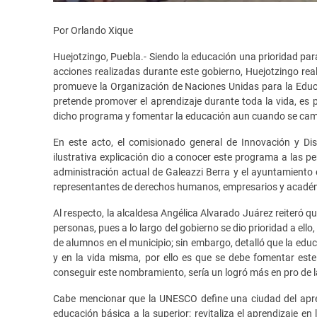
Por Orlando Xique
Huejotzingo, Puebla.- Siendo la educación una prioridad par
acciones realizadas durante este gobierno, Huejotzingo real
promueve la Organización de Naciones Unidas para la Educac
pretende promover el aprendizaje durante toda la vida, es 
dicho programa y fomentar la educación aun cuando se cam
En este acto, el comisionado general de Innovación y Di
ilustrativa explicación dio a conocer este programa a las pe
administración actual de Galeazzi Berra y el ayuntamiento e
representantes de derechos humanos, empresarios y acadé
Al respecto, la alcaldesa Angélica Alvarado Juárez reiteró q
personas, pues a lo largo del gobierno se dio prioridad a ello
de alumnos en el municipio; sin embargo, detalló que la educ
y en la vida misma, por ello es que se debe fomentar este 
conseguir este nombramiento, sería un logró más en pro de 
Cabe mencionar que la UNESCO define una ciudad del apren
educación básica a la superior; revitaliza el aprendizaje en 