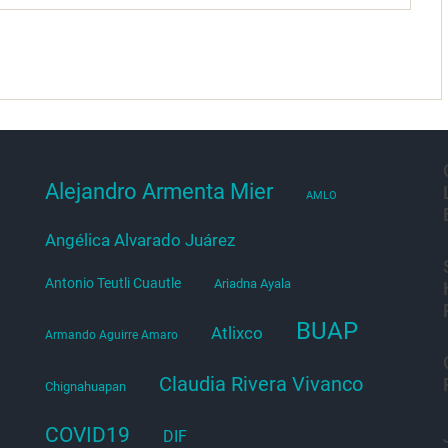
Alejandro Armenta Mier
AMLO
Angélica Alvarado Juárez
Antonio Teutli Cuautle
Ariadna Ayala
BUAP
Atlixco
Armando Aguirre Amaro
Claudia Rivera Vivanco
Chignahuapan
COVID19
DIF