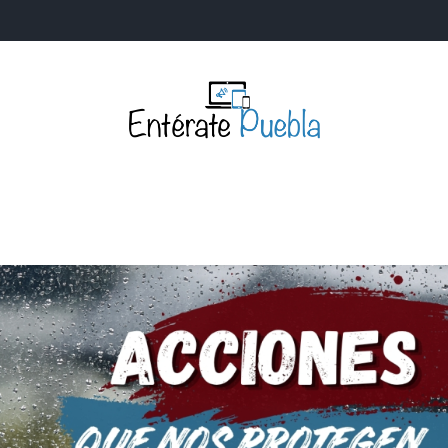
Entérate Puebla
Más que buenas noticias… Un enfoque a la verdader
S
NACIONALES
MUNDIALES
POLÍTICA
LEGISLATIV
IA Y TECNOLOGÍA
OPINIÓN
SOCIEDAD
ANUNCIOS