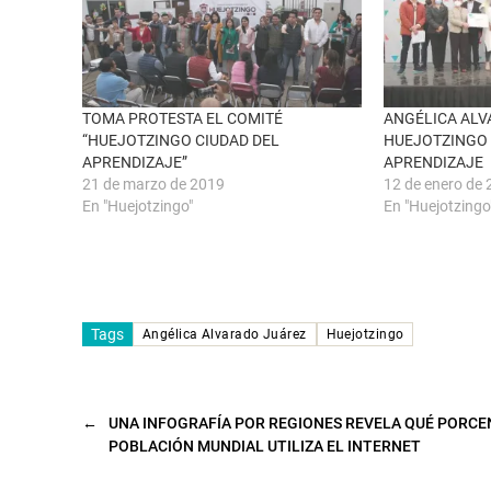
u
c
n
e
a
b
v
o
e
o
n
k
t
(
a
S
n
e
TOMA PROTESTA EL COMITÉ
ANGÉLICA ALV
a
a
“HUEJOTZINGO CIUDAD DEL
HUEJOTZINGO 
n
b
u
r
APRENDIZAJE”
APRENDIZAJE
e
e
21 de marzo de 2019
12 de enero de
v
e
a
n
En "Huejotzingo"
En "Huejotzingo
)
u
n
a
v
e
n
t
a
n
Tags
Angélica Alvarado Juárez
Huejotzingo
a
n
u
e
v
a
←
UNA INFOGRAFÍA POR REGIONES REVELA QUÉ PORCE
)
POBLACIÓN MUNDIAL UTILIZA EL INTERNET