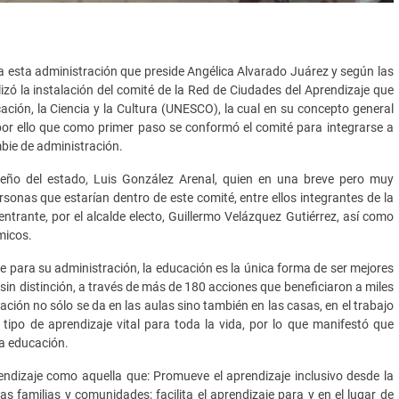
a esta administración que preside Angélica Alvarado Juárez y según las
izó la instalación del comité de la Red de Ciudades del Aprendizaje que
ión, la Ciencia y la Cultura (UNESCO), la cual en su concepto general
por ello que como primer paso se conformó el comité para integrarse a
bie de administración.
seño del estado, Luis González Arenal, quien en una breve pero muy
rsonas que estarían dentro de este comité, entre ellos integrantes de la
ntrante, por el alcalde electo, Guillermo Velázquez Gutiérrez, así como
micos.
ue para su administración, la educación es la única forma de ser mejores
, sin distinción, a través de más de 180 acciones que beneficiaron a miles
ación no sólo se da en las aulas sino también en las casas, en el trabajo
tipo de aprendizaje vital para toda la vida, por lo que manifestó que
la educación.
dizaje como aquella que: Promueve el aprendizaje inclusivo desde la
las familias y comunidades; facilita el aprendizaje para y en el lugar de