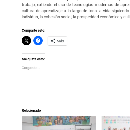
trabajo; extiende el uso de tecnologías modernas de apren
cultura de aprendizaje a lo largo de toda la vida siguiend
individuo, la cohesión social, la prosperidad económica y cult
Comparte esto:
C
H
Más
l
a
i
z
c
c
k
l
t
i
Me gusta esto:
o
c
s
p
Cargando...
h
a
a
r
r
a
e
c
o
o
n
m
X
p
(
a
S
r
e
t
a
i
Relacionado
b
r
r
e
e
n
e
F
n
a