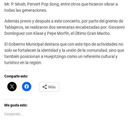
Mr. P. Mosh, Pervert Pop Song, entre otros que hicieron vibrar a
todas las generaciones.
Además previo y después a este concierto, por parte del gremio de
Tablajeros, se realizaron dos serenatas encabezadas por: Giovanni
Domínguez con Klase y Pepe Morfín, el Último Gran Macho.
El Gobierno Municipal destaca que con este tipo de actividades no
solo se fortalecen la identidad y la unión de la comunidad, sino que
también posicionan a Huejotzingo como un referente cultural y
turístico en la región.
Comparte esto:
C
H
Más
l
a
i
z
c
c
k
l
t
i
Me gusta esto:
o
c
s
p
Cargando...
h
a
a
r
r
a
e
c