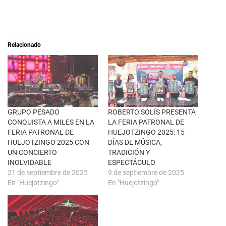
o
o
n
m
X
p
(
a
S
r
e
t
a
i
Relacionado
b
r
r
e
e
n
e
F
n
a
u
c
n
e
a
b
v
o
e
o
n
k
GRUPO PESADO
ROBERTO SOLÍS PRESENTA
t
(
CONQUISTA A MILES EN LA
LA FERIA PATRONAL DE
a
S
n
e
FERIA PATRONAL DE
HUEJOTZINGO 2025: 15
a
a
HUEJOTZINGO 2025 CON
DÍAS DE MÚSICA,
n
b
u
r
UN CONCIERTO
TRADICIÓN Y
e
e
INOLVIDABLE
ESPECTÁCULO
v
e
a
n
21 de septiembre de 2025
9 de septiembre de 2025
)
u
En "Huejotzingo"
En "Huejotzingo"
n
a
v
e
n
t
a