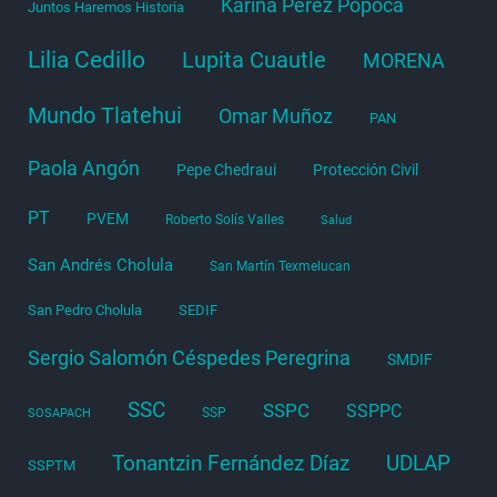
Karina Pérez Popoca
Juntos Haremos Historia
Lilia Cedillo
Lupita Cuautle
MORENA
Mundo Tlatehui
Omar Muñoz
PAN
Paola Angón
Pepe Chedraui
Protección Civil
PT
PVEM
Roberto Solís Valles
Salud
San Andrés Cholula
San Martín Texmelucan
San Pedro Cholula
SEDIF
Sergio Salomón Céspedes Peregrina
SMDIF
SSC
SSPC
SSPPC
SSP
SOSAPACH
Tonantzin Fernández Díaz
UDLAP
SSPTM