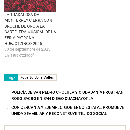
n
a
n
u
LA TRAKALOSA DE
e
MONTERREY CIERRA CON
v
a
BROCHE DE ORO A LA
)
CARTELERA MUSICAL DE LA
FERIA PATRONAL
HUEJOTZINGO 2025
30 de septiembre de 2025
En "Huejotzingo"
Tags
Roberto Solís Valles
←
POLICÍA DE SAN PEDRO CHOLULA Y CIUDADANÍA FRUSTRAN
ROBO SACRO EN SAN DIEGO CUACHAYOTLA
→
CON CERCANÍA Y EJEMPLO, GOBIERNO ESTATAL PROMUEVE
UNIDAD FAMILIAR Y RECONSTRUYE TEJIDO SOCIAL