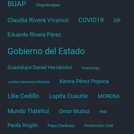
BUAP
Chignahuapan
COVID19
Claudia Rivera Vivanco
DIF
Eduardo Rivera Pérez
Gobierno del Estado
Guadalupe Daniel Hernández
Huejotzingo
Karina Pérez Popoca
Juntos Haremos Historia
Lilia Cedillo
Lupita Cuautle
MORENA
Mundo Tlatehui
Omar Muñoz
PAN
Paola Angón
Pepe Chedraui
Protección Civil