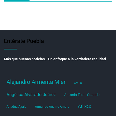
Entérate Puebla
Más que buenas noticias… Un enfoque a la verdadera realidad
Alejandro Armenta Mier
AMLO
Angélica Alvarado Juárez
Antonio Teutli Cuautle
Atlixco
Ariadna Ayala
Armando Aguirre Amaro