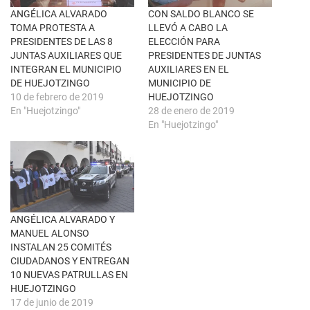
e
o
n
k
ANGÉLICA ALVARADO
CON SALDO BLANCO SE
t
(
TOMA PROTESTA A
LLEVÓ A CABO LA
a
S
n
e
PRESIDENTES DE LAS 8
ELECCIÓN PARA
a
a
JUNTAS AUXILIARES QUE
PRESIDENTES DE JUNTAS
n
b
u
r
INTEGRAN EL MUNICIPIO
AUXILIARES EN EL
e
e
DE HUEJOTZINGO
MUNICIPIO DE
v
e
a
n
10 de febrero de 2019
HUEJOTZINGO
)
u
En "Huejotzingo"
28 de enero de 2019
n
a
En "Huejotzingo"
v
e
n
t
a
n
a
n
u
e
ANGÉLICA ALVARADO Y
v
a
MANUEL ALONSO
)
INSTALAN 25 COMITÉS
CIUDADANOS Y ENTREGAN
10 NUEVAS PATRULLAS EN
HUEJOTZINGO
17 de junio de 2019