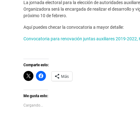
La jornada electoral para la elección de autoridades auxiliar
Organizadora será la encargada de realizar el desarrollo y vi
próximo 10 de febrero.
Aquí puedes checar la convocatoria a mayor detalle:
Convocatoria para renovación juntas auxiliares 2019-2022,
Comparte esto:
C
H
Más
l
a
i
z
c
c
k
l
t
i
Me gusta esto:
o
c
s
p
Cargando...
h
a
a
r
r
a
e
c
o
o
n
m
X
p
(
a
S
r