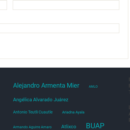
Alejandro Armenta Mier
AMLO
Angélica Alvarado Juárez
Antonio Teutli Cuautle
Ariadna Ayala
BUAP
Atlixco
Armando Aguirre Amaro