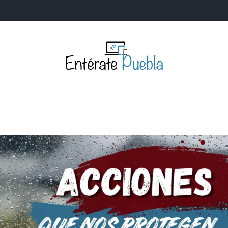
Entérate Puebla
Más que buenas noticias… Un enfoque a la verdader
S
NACIONALES
MUNDIALES
POLÍTICA
LEGISLATIV
IA Y TECNOLOGÍA
OPINIÓN
SOCIEDAD
ANUNCIOS