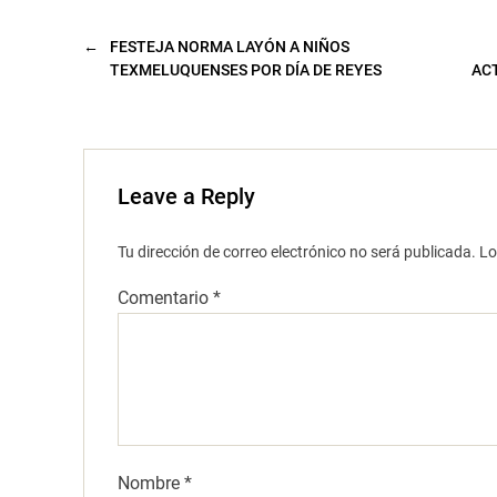
e
v
a
←
FESTEJA NORMA LAYÓN A NIÑOS
)
TEXMELUQUENSES POR DÍA DE REYES
ACT
Leave a Reply
Tu dirección de correo electrónico no será publicada.
Lo
Comentario
*
Nombre
*