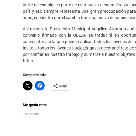
parte de esa ola, es parte de esta nueva generación que aca
país y eso siempre representa una gran preocupación par
años, encuentra que el cambio trae una nueva denominación 
Así mismo, la Presidenta Municipal Angélica Alvarado Juáre
convenio firmado con la UDLAP se traducirá en oportun
convocatoria a la que pueden aplicar todos los jóvenes de n
Invito a todos los jóvenes Huejotzingas a aceptar el reto de
por confiar en nuestro trabajo y sumarse a nuestro objetivo
futuro.
Comparte esto:
C
H
Más
l
a
i
z
c
c
k
l
t
i
Me gusta esto:
o
c
s
p
Cargando...
h
a
a
r
r
a
e
c
o
o
n
m