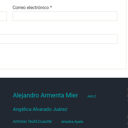
Correo electrónico
*
Alejandro Armenta Mier
AMLO
Angélica Alvarado Juárez
Antonio Teutli Cuautle
Ariadna Ayala