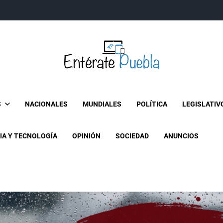
Entérate Puebla
Más que buenas noticias… Un enfoque a la verdader
S
NACIONALES
MUNDIALES
POLÍTICA
LEGISLATIV
IA Y TECNOLOGÍA
OPINIÓN
SOCIEDAD
ANUNCIOS