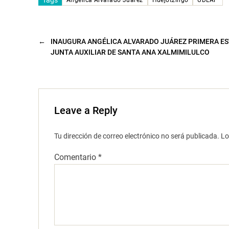
a
n
u
e
v
a
←
INAUGURA ANGÉLICA ALVARADO JUÁREZ PRIMERA EST
)
JUNTA AUXILIAR DE SANTA ANA XALMIMILULCO
Leave a Reply
Tu dirección de correo electrónico no será publicada.
Lo
Comentario
*