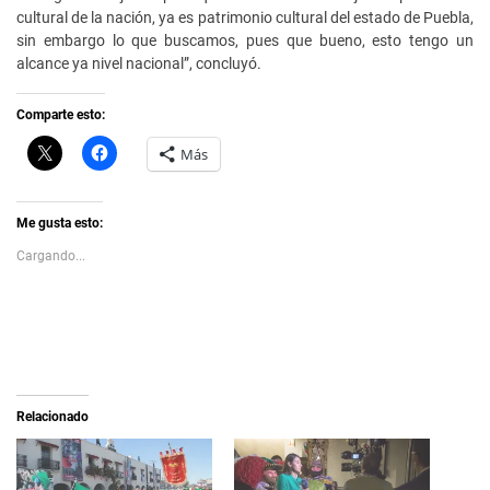
cultural de la nación, ya es patrimonio cultural del estado de Puebla,
sin embargo lo que buscamos, pues que bueno, esto tengo un
alcance ya nivel nacional”, concluyó.
Comparte esto:
C
H
Más
l
a
i
z
c
c
k
l
t
i
Me gusta esto:
o
c
s
p
Cargando...
h
a
a
r
r
a
e
c
o
o
n
m
X
p
(
a
S
r
e
t
a
i
Relacionado
b
r
r
e
e
n
e
F
n
a