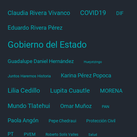
COVID19
Claudia Rivera Vivanco
DIF
Eduardo Rivera Pérez
Gobierno del Estado
Guadalupe Daniel Hernández
Huejotzingo
Karina Pérez Popoca
Juntos Haremos Historia
Lilia Cedillo
Lupita Cuautle
MORENA
Mundo Tlatehui
Omar Muñoz
PAN
Paola Angón
Pepe Chedraui
Protección Civil
PT
PVEM
Roberto Solís Valles
Salud