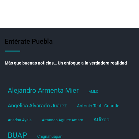
Entérate Puebla
Más que buenas noticias… Un enfoque a la verdadera realidad
Alejandro Armenta Mier
AMLO
Angélica Alvarado Juárez
Antonio Teutli Cuautle
Atlixco
Ariadna Ayala
Armando Aguirre Amaro
BUAP
Chignahuapan