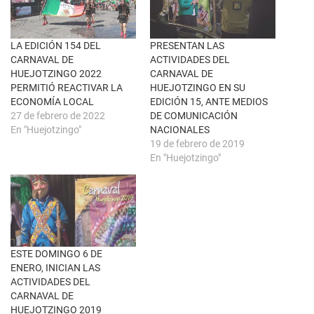
u
c
n
e
a
b
v
o
e
o
n
k
LA EDICIÓN 154 DEL
PRESENTAN LAS
t
(
CARNAVAL DE
ACTIVIDADES DEL
a
S
n
e
HUEJOTZINGO 2022
CARNAVAL DE
a
a
PERMITIÓ REACTIVAR LA
HUEJOTZINGO EN SU
n
b
u
r
ECONOMÍA LOCAL
EDICIÓN 15, ANTE MEDIOS
e
e
27 de febrero de 2022
DE COMUNICACIÓN
v
e
a
n
En "Huejotzingo"
NACIONALES
)
u
19 de febrero de 2019
n
a
En "Huejotzingo"
v
e
n
t
a
n
a
n
u
e
ESTE DOMINGO 6 DE
v
a
ENERO, INICIAN LAS
)
ACTIVIDADES DEL
CARNAVAL DE
HUEJOTZINGO 2019