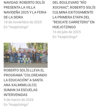
t
(
NAVIDAD: ROBERTO SOLÍS
DEL BOULEVARD “RÍO
a
S
n
e
PRESENTA LA VILLA
XOCHIAC”, ROBERTO SOLÍS
a
a
NAVIDEÑA 2025 Y LA FERIA
CULMINA EXITOSAMENTE
n
b
u
r
DE LA SIDRA
LA PRIMERA ETAPA DEL
e
e
18 de noviembre de 2025
“RESCATE CARRETERO” EN
v
e
a
n
En "Huejotzingo"
HUEJOTZINGO
)
u
16 de julio de 2025
n
a
En "Huejotzingo"
v
e
n
t
a
n
a
n
u
e
ROBERTO SOLÍS LLEVA EL
v
a
PROGRAMA “COLOREANDO
)
LA EDUCACIÓN” A SANTA
ANA XALMIMILULCO;
SUMAN 34 ESCUELAS
INTERVENIDAS
9 de marzo de 2026
En "Huejotzingo"