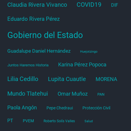
COVID19
Claudia Rivera Vivanco
DIF
Eduardo Rivera Pérez
Gobierno del Estado
Guadalupe Daniel Hernández
Huejotzingo
Karina Pérez Popoca
Juntos Haremos Historia
Lilia Cedillo
Lupita Cuautle
MORENA
Mundo Tlatehui
Omar Muñoz
PAN
Paola Angón
Pepe Chedraui
Protección Civil
PT
PVEM
Roberto Solís Valles
Salud