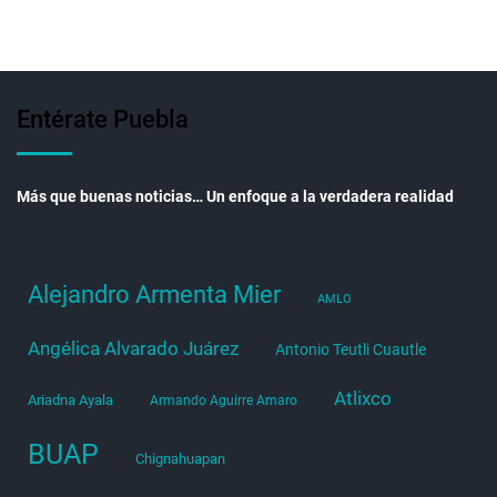
Entérate Puebla
Más que buenas noticias… Un enfoque a la verdadera realidad
Alejandro Armenta Mier
AMLO
Angélica Alvarado Juárez
Antonio Teutli Cuautle
Atlixco
Ariadna Ayala
Armando Aguirre Amaro
BUAP
Chignahuapan