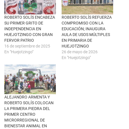
n
e
a
b
v
o
e
o
n
k
ROBERTO SOLÍS ENCABEZA
ROBERTO SOLÍS REFUERZA
t
(
SU PRIMER GRITO DE
COMPROMISO CON LA
a
S
n
e
INDEPENDENCIA EN
EDUCACIÓN; INAUGURA
a
a
HUEJOTZINGO CON GRAN
AULA DE USOS MÚLTIPLES
n
b
u
r
FERVOR PATRIO
EN PRIMARIA DE
e
e
16 de septiembre de 2025
HUEJOTZINGO
v
e
a
n
En "Huejotzingo"
26 de mayo de 2026
)
u
En "Huejotzingo"
n
a
v
e
n
t
a
n
a
n
u
ALEJANDRO ARMENTA Y
e
ROBERTO SOLÍS COLOCAN
v
a
LA PRIMERA PIEDRA DEL
)
PRIMER CENTRO
MICRORREGIONAL DE
BIENESTAR ANIMAL EN