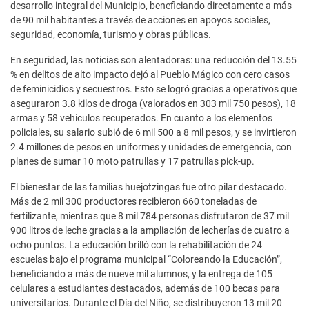
desarrollo integral del Municipio, beneficiando directamente a más
de 90 mil habitantes a través de acciones en apoyos sociales,
seguridad, economía, turismo y obras públicas.
En seguridad, las noticias son alentadoras: una reducción del 13.55
% en delitos de alto impacto dejó al Pueblo Mágico con cero casos
de feminicidios y secuestros. Esto se logró gracias a operativos que
aseguraron 3.8 kilos de droga (valorados en 303 mil 750 pesos), 18
armas y 58 vehículos recuperados. En cuanto a los elementos
policiales, su salario subió de 6 mil 500 a 8 mil pesos, y se invirtieron
2.4 millones de pesos en uniformes y unidades de emergencia, con
planes de sumar 10 moto patrullas y 17 patrullas pick-up.
El bienestar de las familias huejotzingas fue otro pilar destacado.
Más de 2 mil 300 productores recibieron 660 toneladas de
fertilizante, mientras que 8 mil 784 personas disfrutaron de 37 mil
900 litros de leche gracias a la ampliación de lecherías de cuatro a
ocho puntos. La educación brilló con la rehabilitación de 24
escuelas bajo el programa municipal “Coloreando la Educación”,
beneficiando a más de nueve mil alumnos, y la entrega de 105
celulares a estudiantes destacados, además de 100 becas para
universitarios. Durante el Día del Niño, se distribuyeron 13 mil 20