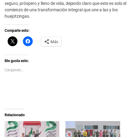
seguro, próspero y lleno de vida, dejando claro que este es solo el
comienzo de una transformación integral que une a las y los
huejotzingas.
Comparte esto:
C
H
Más
l
a
i
z
c
c
k
l
t
i
Me gusta esto:
o
c
s
p
Cargando...
h
a
a
r
r
a
e
c
o
o
n
m
X
p
(
a
S
r
e
t
a
i
Relacionado
b
r
r
e
e
n
e
F
n
a
u
c