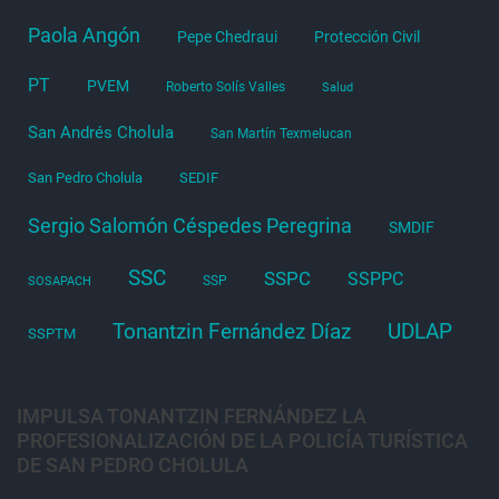
Paola Angón
Pepe Chedraui
Protección Civil
PT
PVEM
Roberto Solís Valles
Salud
San Andrés Cholula
San Martín Texmelucan
San Pedro Cholula
SEDIF
Sergio Salomón Céspedes Peregrina
SMDIF
SSC
SSPC
SSPPC
SSP
SOSAPACH
Tonantzin Fernández Díaz
UDLAP
SSPTM
IMPULSA TONANTZIN FERNÁNDEZ LA
PROFESIONALIZACIÓN DE LA POLICÍA TURÍSTICA
DE SAN PEDRO CHOLULA