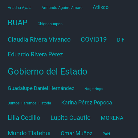
Atlixco
Ariadna Ayala
Armando Aguirre Amaro
BUAP
Chignahuapan
COVID19
Claudia Rivera Vivanco
DIF
Eduardo Rivera Pérez
Gobierno del Estado
Guadalupe Daniel Hernández
Huejotzingo
Karina Pérez Popoca
Juntos Haremos Historia
Lilia Cedillo
Lupita Cuautle
MORENA
Mundo Tlatehui
Omar Muñoz
PAN