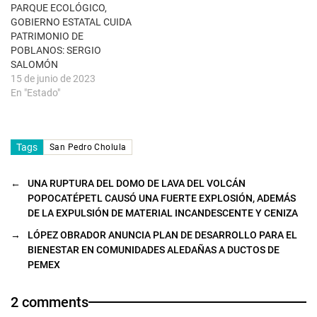
u
PARQUE ECOLÓGICO,
e
GOBIERNO ESTATAL CUIDA
v
a
PATRIMONIO DE
)
POBLANOS: SERGIO
SALOMÓN
15 de junio de 2023
En "Estado"
Tags
San Pedro Cholula
←
UNA RUPTURA DEL DOMO DE LAVA DEL VOLCÁN
POPOCATÉPETL CAUSÓ UNA FUERTE EXPLOSIÓN, ADEMÁS
DE LA EXPULSIÓN DE MATERIAL INCANDESCENTE Y CENIZA
→
LÓPEZ OBRADOR ANUNCIA PLAN DE DESARROLLO PARA EL
BIENESTAR EN COMUNIDADES ALEDAÑAS A DUCTOS DE
PEMEX
2 comments