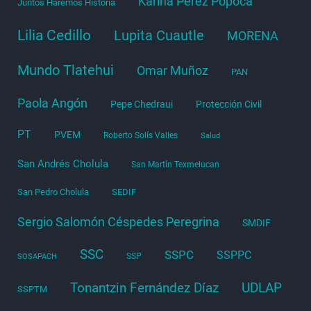
Karina Pérez Popoca
Juntos Haremos Historia
Lilia Cedillo
Lupita Cuautle
MORENA
Mundo Tlatehui
Omar Muñoz
PAN
Paola Angón
Pepe Chedraui
Protección Civil
PT
PVEM
Roberto Solís Valles
Salud
San Andrés Cholula
San Martín Texmelucan
San Pedro Cholula
SEDIF
Sergio Salomón Céspedes Peregrina
SMDIF
SSC
SSPC
SSPPC
SSP
SOSAPACH
Tonantzin Fernández Díaz
UDLAP
SSPTM