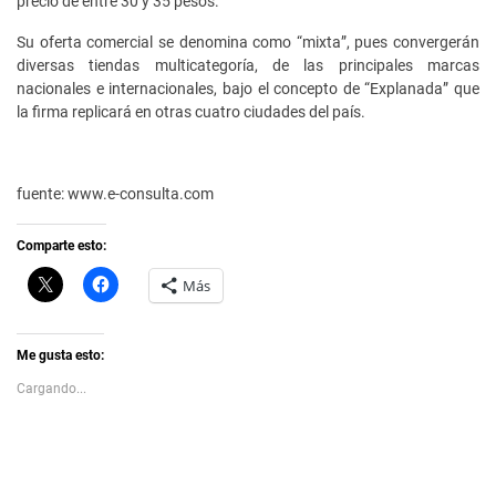
precio de entre 30 y 35 pesos.
Su oferta comercial se denomina como “mixta”, pues convergerán
diversas tiendas multicategoría, de las principales marcas
nacionales e internacionales, bajo el concepto de “Explanada” que
la firma replicará en otras cuatro ciudades del país.
fuente: www.e-consulta.com
Comparte esto:
C
H
Más
l
a
i
z
c
c
k
l
t
i
Me gusta esto:
o
c
s
p
Cargando...
h
a
a
r
r
a
e
c
o
o
n
m
X
p