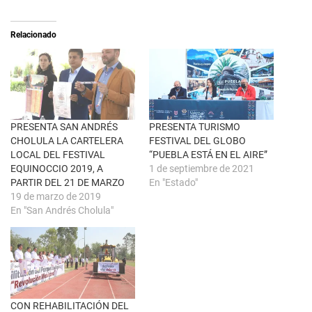
(
a
S
r
e
t
a
i
Relacionado
b
r
r
e
e
n
e
F
n
a
u
c
n
e
a
b
v
o
e
o
n
k
PRESENTA SAN ANDRÉS
PRESENTA TURISMO
t
(
CHOLULA LA CARTELERA
FESTIVAL DEL GLOBO
a
S
n
e
LOCAL DEL FESTIVAL
“PUEBLA ESTÁ EN EL AIRE”
a
a
EQUINOCCIO 2019, A
1 de septiembre de 2021
n
b
u
r
PARTIR DEL 21 DE MARZO
En "Estado"
e
e
19 de marzo de 2019
v
e
a
n
En "San Andrés Cholula"
)
u
n
a
v
e
n
t
a
n
a
CON REHABILITACIÓN DEL
n