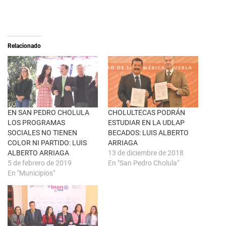
o
o
n
m
X
p
(
a
S
r
e
t
a
i
Relacionado
b
r
r
e
e
n
e
F
n
a
u
c
n
e
a
b
v
o
e
o
n
k
EN SAN PEDRO CHOLULA
CHOLULTECAS PODRÁN
t
(
LOS PROGRAMAS
ESTUDIAR EN LA UDLAP
a
S
n
e
SOCIALES NO TIENEN
BECADOS: LUIS ALBERTO
a
a
COLOR NI PARTIDO: LUIS
ARRIAGA
n
b
u
r
ALBERTO ARRIAGA
13 de diciembre de 2018
e
e
5 de febrero de 2019
En "San Pedro Cholula"
v
e
a
n
En "Municipios"
)
u
n
a
v
e
n
t
a