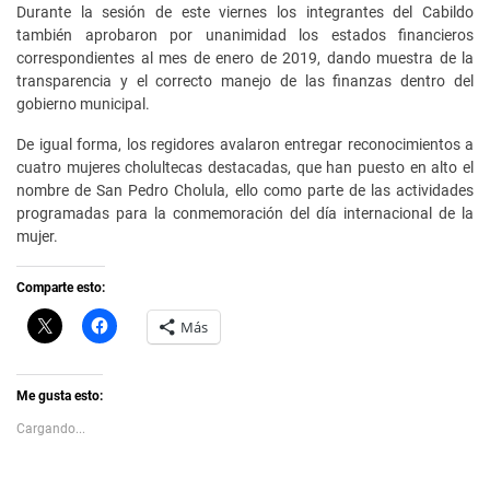
Durante la sesión de este viernes los integrantes del Cabildo
también aprobaron por unanimidad los estados financieros
correspondientes al mes de enero de 2019, dando muestra de la
transparencia y el correcto manejo de las finanzas dentro del
gobierno municipal.
De igual forma, los regidores avalaron entregar reconocimientos a
cuatro mujeres cholultecas destacadas, que han puesto en alto el
nombre de San Pedro Cholula, ello como parte de las actividades
programadas para la conmemoración del día internacional de la
mujer.
Comparte esto:
C
H
Más
l
a
i
z
c
c
k
l
t
i
Me gusta esto:
o
c
s
p
Cargando...
h
a
a
r
r
a
e
c