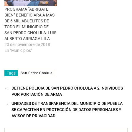
n
a
PROGRAMA “ABRÍGATE
n
u
BIEN” BENEFICIARÁ A MÁS
e
DE 6 MIL ABUELITOS DE
v
a
TODO EL MUNICIPIO DE
)
SAN PEDRO CHOLULA: LUIS
ALBERTO ARRIAGA LILA
20 de noviembre de 2018
En "Municipios"
Tags
San Pedro Cholula
←
DETIENE POLICÍA DE SAN PEDRO CHOLULA A 2 INDIVIDUOS
POR PORTACIÓN DE ARMA
→
UNIDADES DE TRANSPARENCIA DEL MUNICIPIO DE PUEBLA
SE CAPACITAN EN PROTECCIÓN DE DATOS PERSONALES Y
AVISOS DE PRIVACIDAD