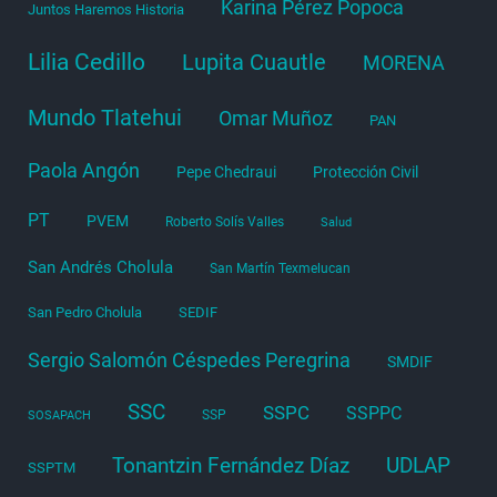
Karina Pérez Popoca
Juntos Haremos Historia
Lilia Cedillo
Lupita Cuautle
MORENA
Mundo Tlatehui
Omar Muñoz
PAN
Paola Angón
Pepe Chedraui
Protección Civil
PT
PVEM
Roberto Solís Valles
Salud
San Andrés Cholula
San Martín Texmelucan
San Pedro Cholula
SEDIF
Sergio Salomón Céspedes Peregrina
SMDIF
SSC
SSPC
SSPPC
SSP
SOSAPACH
Tonantzin Fernández Díaz
UDLAP
SSPTM