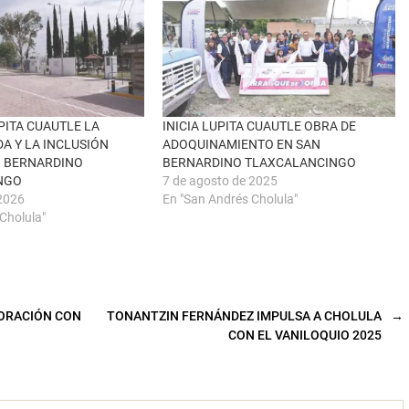
PITA CUAUTLE LA
INICIA LUPITA CUAUTLE OBRA DE
DA Y LA INCLUSIÓN
ADOQUINAMIENTO EN SAN
N BERNARDINO
BERNARDINO TLAXCALANCINGO
NGO
7 de agosto de 2025
 2026
En "San Andrés Cholula"
Cholula"
ORACIÓN CON
TONANTZIN FERNÁNDEZ IMPULSA A CHOLULA
→
CON EL VANILOQUIO 2025