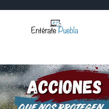
Entérate Puebla
Más que buenas noticias… Un enfoque a la verdader
S
NACIONALES
MUNDIALES
POLÍTICA
LEGISLATIV
IA Y TECNOLOGÍA
OPINIÓN
SOCIEDAD
ANUNCIOS