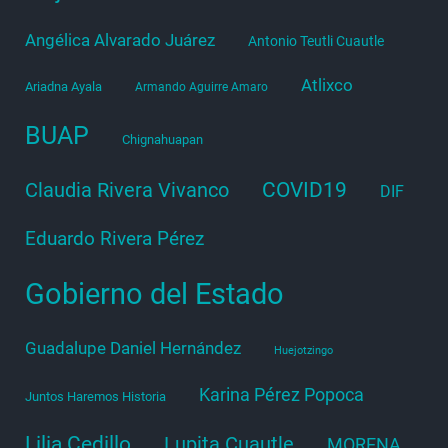
Angélica Alvarado Juárez
Antonio Teutli Cuautle
Atlixco
Ariadna Ayala
Armando Aguirre Amaro
BUAP
Chignahuapan
COVID19
Claudia Rivera Vivanco
DIF
Eduardo Rivera Pérez
Gobierno del Estado
Guadalupe Daniel Hernández
Huejotzingo
Karina Pérez Popoca
Juntos Haremos Historia
Lilia Cedillo
Lupita Cuautle
MORENA