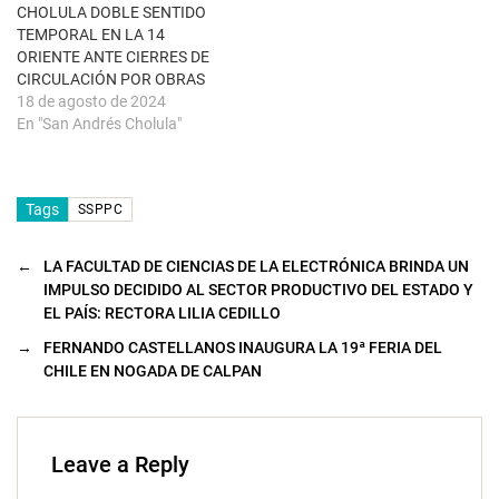
u
CHOLULA DOBLE SENTIDO
e
TEMPORAL EN LA 14
v
a
ORIENTE ANTE CIERRES DE
)
CIRCULACIÓN POR OBRAS
18 de agosto de 2024
En "San Andrés Cholula"
Tags
SSPPC
←
LA FACULTAD DE CIENCIAS DE LA ELECTRÓNICA BRINDA UN
IMPULSO DECIDIDO AL SECTOR PRODUCTIVO DEL ESTADO Y
EL PAÍS: RECTORA LILIA CEDILLO
→
FERNANDO CASTELLANOS INAUGURA LA 19ª FERIA DEL
CHILE EN NOGADA DE CALPAN
Leave a Reply