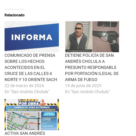
(
a
S
r
e
t
a
i
Relacionado
b
r
r
e
e
n
e
F
n
a
u
c
n
e
a
b
v
o
e
o
n
k
COMUNICADO DE PRENSA
DETIENE POLICÍA DE SAN
t
(
SOBRE LOS HECHOS
ANDRÉS CHOLULA A
a
S
n
e
ACONTECIDOS EN EL
PRESUNTO RESPONSABLE
a
a
CRUCE DE LAS CALLES 4
POR PORTACIÓN ILEGAL DE
n
b
u
r
NORTE Y 10 ORIENTE SACH
ARMA DE FUEGO
e
e
22 de marzo de 2024
19 de junio de 2025
v
e
a
n
En "San Andrés Cholula"
En "San Andrés Cholula"
)
u
n
a
v
e
n
t
a
n
a
ACTIVA SAN ANDRÉS
n