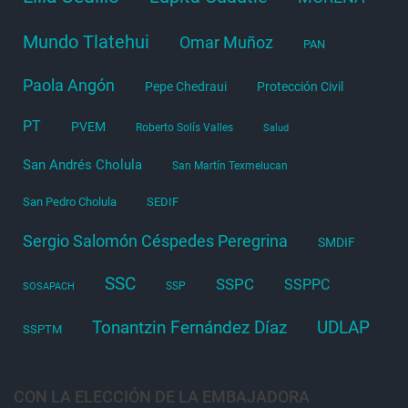
Mundo Tlatehui
Omar Muñoz
PAN
Paola Angón
Pepe Chedraui
Protección Civil
PT
PVEM
Roberto Solís Valles
Salud
San Andrés Cholula
San Martín Texmelucan
San Pedro Cholula
SEDIF
Sergio Salomón Céspedes Peregrina
SMDIF
SSC
SSPC
SSPPC
SSP
SOSAPACH
Tonantzin Fernández Díaz
UDLAP
SSPTM
CON LA ELECCIÓN DE LA EMBAJADORA