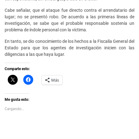
Cabe señalar, que el ataque fue directo contra el arrendatario del
lugar; no se presentó robo. De acuerdo a las primeras líneas de
investigación, se sabe que el probable responsable sostenía un
problema de índole personal con la víctima.
En tanto, se dio conocimiento de los hechos a la Fiscalía General del
Estado para que los agentes de investigación inicien con las
diligencias a las que haya lugar.
Comparte esto:
C
H
Más
l
a
i
z
c
c
k
l
t
i
Me gusta esto:
o
c
s
p
Cargando...
h
a
a
r
r
a
e
c
o
o
n
m
X
p