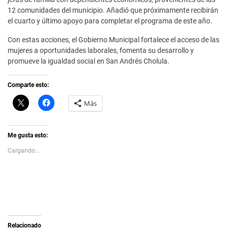
12 comunidades del municipio. Añadió que próximamente recibirán
el cuarto y último apoyo para completar el programa de este año.
Con estas acciones, el Gobierno Municipal fortalece el acceso de las
mujeres a oportunidades laborales, fomenta su desarrollo y
promueve la igualdad social en San Andrés Cholula.
Comparte esto:
C
H
Más
l
a
i
z
c
c
k
l
t
i
Me gusta esto:
o
c
s
p
Cargando...
h
a
a
r
r
a
e
c
o
o
n
m
X
p
(
a
S
r
e
t
a
i
Relacionado
b
r