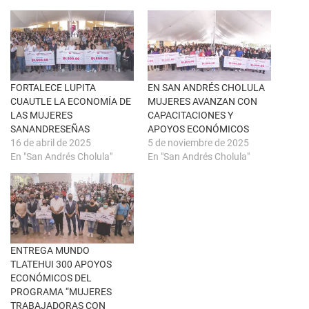
r
e
e
n
e
F
n
a
u
c
n
e
a
b
v
o
e
o
n
k
FORTALECE LUPITA
EN SAN ANDRÉS CHOLULA
t
(
CUAUTLE LA ECONOMÍA DE
MUJERES AVANZAN CON
a
S
n
e
LAS MUJERES
CAPACITACIONES Y
a
a
SANANDRESEÑAS
APOYOS ECONÓMICOS
n
b
u
r
16 de abril de 2025
5 de noviembre de 2025
e
e
En "San Andrés Cholula"
En "San Andrés Cholula"
v
e
a
n
)
u
n
a
v
e
n
t
a
n
ENTREGA MUNDO
a
TLATEHUI 300 APOYOS
n
u
ECONÓMICOS DEL
e
PROGRAMA “MUJERES
v
a
TRABAJADORAS CON