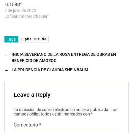
)
FUTURO”
7 de julio de 2022
En "San Andrés Cholula"
Tags
Lupita Cuautle
←
INICIA SEVERIANO DE LA ROSA ENTREGA DE OBRAS EN
BENEFICIO DE AMOZOC
→
LA PRUDENCIA DE CLAUDIA SHEINBAUM
Leave a Reply
Tu dirección de correo electrónico no será publicada.
Los
campos obligatorios están marcados con
*
Comentario
*