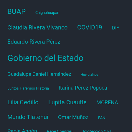
BUAP
Chignahuapan
COVID19
Claudia Rivera Vivanco
DIF
Eduardo Rivera Pérez
Gobierno del Estado
Guadalupe Daniel Hernández
Huejotzingo
Karina Pérez Popoca
Juntos Haremos Historia
Lilia Cedillo
Lupita Cuautle
MORENA
Mundo Tlatehui
Omar Muñoz
PAN
Paola Angón
Pepe Chedraui
Protección Civil