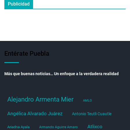
Publicidad
Entérate Puebla
Más que buenas noticias… Un enfoque a la verdadera realidad
Alejandro Armenta Mier
AMLO
Angélica Alvarado Juárez
Antonio Teutli Cuautle
Atlixco
Ariadna Ayala
Armando Aguirre Amaro