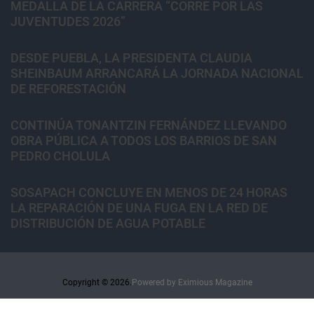
MEDALLA DE LA CARRERA “CORRE POR LAS
JUVENTUDES 2026”
DESDE PUEBLA, LA PRESIDENTA CLAUDIA
SHEINBAUM ARRANCARÁ LA JORNADA NACIONAL
DE REFORESTACIÓN
CONTINÚA TONANTZIN FERNÁNDEZ LLEVANDO
OBRA PÚBLICA A TODOS LOS BARRIOS DE SAN
PEDRO CHOLULA
SOSAPACH CONCLUYE EN MENOS DE 24 HORAS
LA REPARACIÓN DE UNA FUGA EN LA RED DE
DISTRIBUCIÓN DE AGUA POTABLE
Copyright © 2026.
Powered by
Eximious Magazine