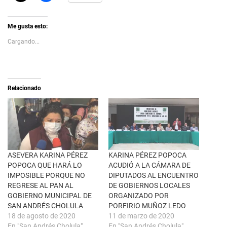
i
z
c
c
k
l
t
i
Me gusta esto:
o
c
s
p
Cargando...
h
a
a
r
r
a
e
c
o
o
n
m
X
p
Relacionado
(
a
S
r
e
t
a
i
b
r
r
e
e
n
e
F
n
a
u
c
ASEVERA KARINA PÉREZ
KARINA PÉREZ POPOCA
n
e
a
b
POPOCA QUE HARÁ LO
ACUDIÓ A LA CÁMARA DE
v
o
IMPOSIBLE PORQUE NO
DIPUTADOS AL ENCUENTRO
e
o
n
k
REGRESE AL PAN AL
DE GOBIERNOS LOCALES
t
(
GOBIERNO MUNICIPAL DE
ORGANIZADO POR
a
S
n
e
SAN ANDRÉS CHOLULA
PORFIRIO MUÑOZ LEDO
a
a
n
b
18 de agosto de 2020
11 de marzo de 2020
u
r
En "San Andrés Cholula"
En "San Andrés Cholula"