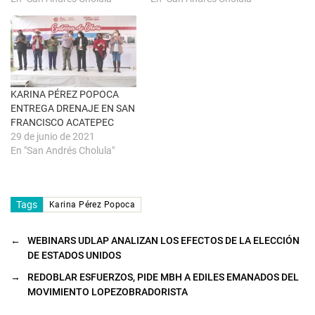
e
e
v
e
a
n
)
u
n
a
v
e
n
t
a
KARINA PÉREZ POPOCA
n
ENTREGA DRENAJE EN SAN
a
n
FRANCISCO ACATEPEC
u
29 de junio de 2021
e
v
En "San Andrés Cholula"
a
)
Tags
Karina Pérez Popoca
←
WEBINARS UDLAP ANALIZAN LOS EFECTOS DE LA ELECCIÓN
DE ESTADOS UNIDOS
→
REDOBLAR ESFUERZOS, PIDE MBH A EDILES EMANADOS DEL
MOVIMIENTO LOPEZOBRADORISTA