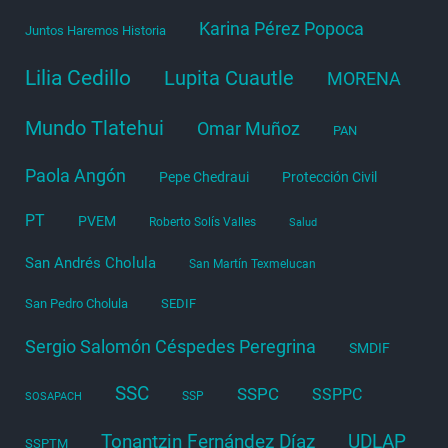
Karina Pérez Popoca
Juntos Haremos Historia
Lilia Cedillo
Lupita Cuautle
MORENA
Mundo Tlatehui
Omar Muñoz
PAN
Paola Angón
Pepe Chedraui
Protección Civil
PT
PVEM
Roberto Solís Valles
Salud
San Andrés Cholula
San Martín Texmelucan
San Pedro Cholula
SEDIF
Sergio Salomón Céspedes Peregrina
SMDIF
SSC
SSPC
SSPPC
SSP
SOSAPACH
Tonantzin Fernández Díaz
UDLAP
SSPTM