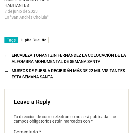
)
HABITANTES
7 de junio de 2023
En "San Andrés Cholula"
Tags
Lupita Cuautle
←
ENCABEZA TONANTZIN FERNÁNDEZ LA COLOCACIÓN DE LA
ALFOMBRA MONUMENTAL DE SEMANA SANTA
→
MUSEOS DE PUEBLA RECIBIRÁN MÁS DE 22 MIL VISITANTES
ESTA SEMANA SANTA
Leave a Reply
Tu dirección de correo electrónico no será publicada.
Los
campos obligatorios están marcados con
*
Comentario
*