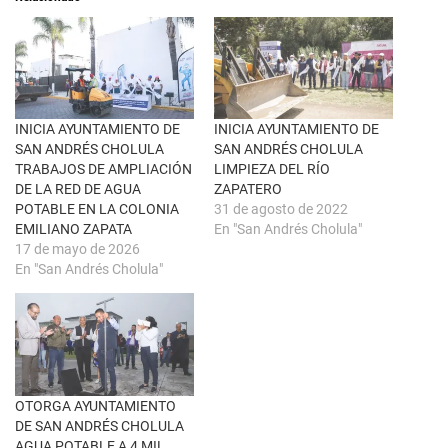
r
e
e
n
e
F
n
a
u
c
n
e
a
b
v
o
e
o
n
k
INICIA AYUNTAMIENTO DE
INICIA AYUNTAMIENTO DE
t
(
SAN ANDRÉS CHOLULA
SAN ANDRÉS CHOLULA
a
S
n
e
TRABAJOS DE AMPLIACIÓN
LIMPIEZA DEL RÍO
a
a
DE LA RED DE AGUA
ZAPATERO
n
b
u
r
POTABLE EN LA COLONIA
31 de agosto de 2022
e
e
EMILIANO ZAPATA
En "San Andrés Cholula"
v
e
a
n
17 de mayo de 2026
)
u
En "San Andrés Cholula"
n
a
v
e
n
t
a
n
a
n
u
OTORGA AYUNTAMIENTO
e
DE SAN ANDRÉS CHOLULA
v
a
AGUA POTABLE A 4 MIL