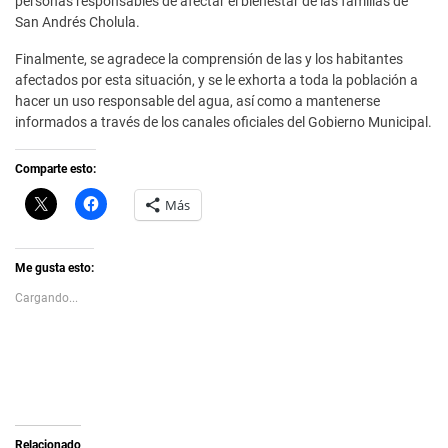
personas responsables de afectar el bienestar de las familias de
San Andrés Cholula.
Finalmente, se agradece la comprensión de las y los habitantes
afectados por esta situación, y se le exhorta a toda la población a
hacer un uso responsable del agua, así como a mantenerse
informados a través de los canales oficiales del Gobierno Municipal.
Comparte esto:
C
H
Más
l
a
i
z
c
c
k
l
t
i
Me gusta esto:
o
c
s
p
Cargando...
h
a
a
r
r
a
e
c
o
o
n
m
X
p
(
a
S
r
e
t
a
i
Relacionado
b
r