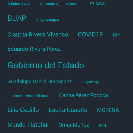
Atlixco
Ariadna Ayala
Armando Aguirre Amaro
BUAP
Chignahuapan
COVID19
Claudia Rivera Vivanco
DIF
Eduardo Rivera Pérez
Gobierno del Estado
Guadalupe Daniel Hernández
Huejotzingo
Karina Pérez Popoca
Juntos Haremos Historia
Lilia Cedillo
Lupita Cuautle
MORENA
Mundo Tlatehui
Omar Muñoz
PAN