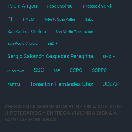
Paola Angón
Pepe Chedraui
Protección Civil
PT
PVEM
Roberto Solís Valles
Salud
San Andrés Cholula
San Martín Texmelucan
San Pedro Cholula
SEDIF
Sergio Salomón Céspedes Peregrina
SMDIF
SSC
SSPC
SSPPC
SSP
SOSAPACH
Tonantzin Fernández Díaz
UDLAP
SSPTM
PRESIDENTA SHEINBAUM PONE FIN A ADEUDOS
HIPOTECARIOS Y ENTREGA VIVIENDA DIGNA A
FAMILIAS POBLANAS