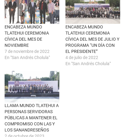
n
a
u
c
n
e
a
b
v
o
e
o
n
k
ENCABEZA MUNDO
ENCABEZA MUNDO
t
(
TLATEHUI CEREMONIA
TLATEHUI CEREMONIA
a
S
n
e
CÍVICA DEL MES DE
CÍVICA DEL MES DE JULIO Y
a
a
NOVIEMBRE
PROGRAMA “UN DÍA CON
n
b
u
r
7 de noviembre de 2022
EL PRESIDENTE”
e
e
En "San Andrés Cholula"
4 de julio de 2022
v
e
a
n
En "San Andrés Cholula"
)
u
n
a
v
e
n
t
a
n
a
LLAMA MUNDO TLATEHUI A
n
u
PERSONAS SERVIDORAS
e
PÚBLICAS A MANTENER EL
v
a
COMPROMISO CON LAS Y
)
LOS SANANDRESEÑOS
2 de octubre de 2023