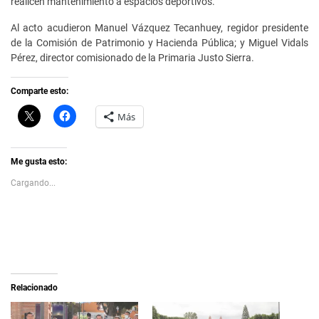
realicen mantenimiento a espacios deportivos.
Al acto acudieron Manuel Vázquez Tecanhuey, regidor presidente
de la Comisión de Patrimonio y Hacienda Pública; y Miguel Vidals
Pérez, director comisionado de la Primaria Justo Sierra.
Comparte esto:
C
H
Más
l
a
i
z
c
c
k
l
t
i
Me gusta esto:
o
c
s
p
Cargando...
h
a
a
r
r
a
e
c
o
o
n
m
X
p
(
a
S
r
e
t
a
i
Relacionado
b
r
r
e
e
n
e
F