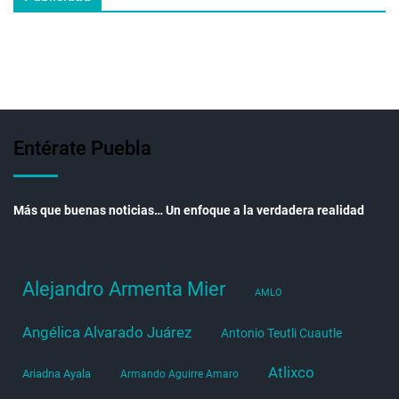
Entérate Puebla
Más que buenas noticias… Un enfoque a la verdadera realidad
Alejandro Armenta Mier
AMLO
Angélica Alvarado Juárez
Antonio Teutli Cuautle
Atlixco
Ariadna Ayala
Armando Aguirre Amaro