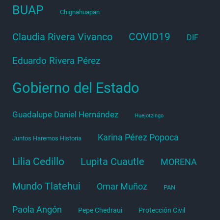
BUAP
Chignahuapan
COVID19
Claudia Rivera Vivanco
DIF
Eduardo Rivera Pérez
Gobierno del Estado
Guadalupe Daniel Hernández
Huejotzingo
Karina Pérez Popoca
Juntos Haremos Historia
Lilia Cedillo
Lupita Cuautle
MORENA
Mundo Tlatehui
Omar Muñoz
PAN
Paola Angón
Pepe Chedraui
Protección Civil