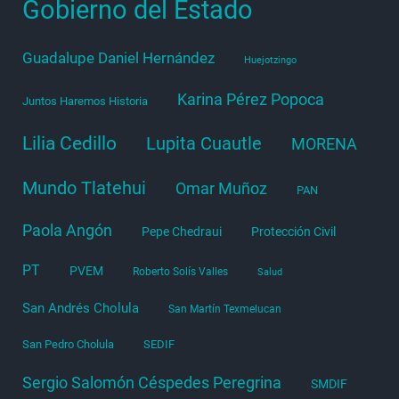
Gobierno del Estado
Guadalupe Daniel Hernández
Huejotzingo
Karina Pérez Popoca
Juntos Haremos Historia
Lilia Cedillo
Lupita Cuautle
MORENA
Mundo Tlatehui
Omar Muñoz
PAN
Paola Angón
Pepe Chedraui
Protección Civil
PT
PVEM
Roberto Solís Valles
Salud
San Andrés Cholula
San Martín Texmelucan
San Pedro Cholula
SEDIF
Sergio Salomón Céspedes Peregrina
SMDIF