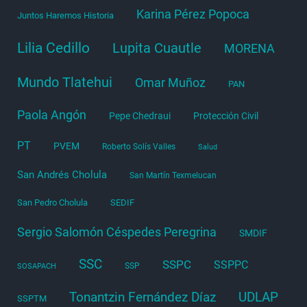
Karina Pérez Popoca
Juntos Haremos Historia
Lilia Cedillo
Lupita Cuautle
MORENA
Mundo Tlatehui
Omar Muñoz
PAN
Paola Angón
Pepe Chedraui
Protección Civil
PT
PVEM
Roberto Solís Valles
Salud
San Andrés Cholula
San Martín Texmelucan
San Pedro Cholula
SEDIF
Sergio Salomón Céspedes Peregrina
SMDIF
SSC
SSPC
SSPPC
SSP
SOSAPACH
Tonantzin Fernández Díaz
UDLAP
SSPTM