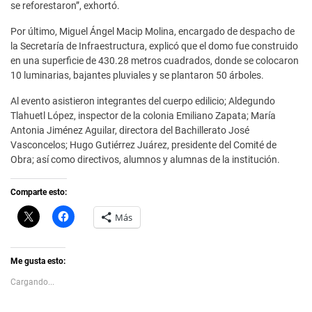
se reforestaron”, exhortó.
Por último, Miguel Ángel Macip Molina, encargado de despacho de
la Secretaría de Infraestructura, explicó que el domo fue construido
en una superficie de 430.28 metros cuadrados, donde se colocaron
10 luminarias, bajantes pluviales y se plantaron 50 árboles.
Al evento asistieron integrantes del cuerpo edilicio; Aldegundo
Tlahuetl López, inspector de la colonia Emiliano Zapata; María
Antonia Jiménez Aguilar, directora del Bachillerato José
Vasconcelos; Hugo Gutiérrez Juárez, presidente del Comité de
Obra; así como directivos, alumnos y alumnas de la institución.
Comparte esto:
C
H
Más
l
a
i
z
c
c
k
l
t
i
Me gusta esto:
o
c
s
p
Cargando...
h
a
a
r
r
a