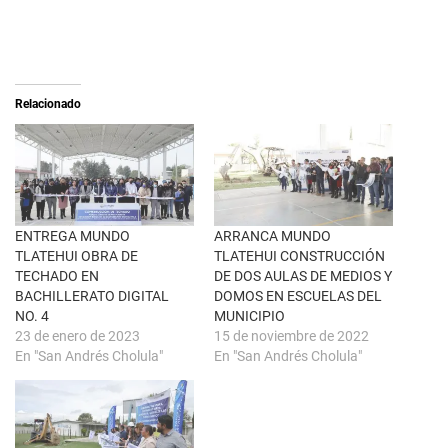
e
c
o
o
n
m
X
p
(
a
S
r
e
t
a
i
Relacionado
b
r
r
e
e
n
e
F
n
a
u
c
n
e
a
b
v
o
e
o
n
k
ENTREGA MUNDO
ARRANCA MUNDO
t
(
TLATEHUI OBRA DE
TLATEHUI CONSTRUCCIÓN
a
S
n
e
TECHADO EN
DE DOS AULAS DE MEDIOS Y
a
a
BACHILLERATO DIGITAL
DOMOS EN ESCUELAS DEL
n
b
u
r
NO. 4
MUNICIPIO
e
e
23 de enero de 2023
15 de noviembre de 2022
v
e
a
n
En "San Andrés Cholula"
En "San Andrés Cholula"
)
u
n
a
v
e
n
t