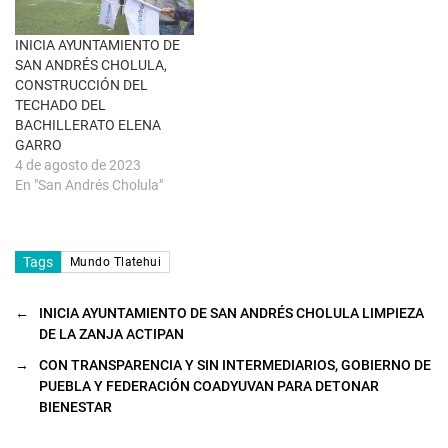
a
n
a
INICIA AYUNTAMIENTO DE
n
u
SAN ANDRÉS CHOLULA,
e
CONSTRUCCIÓN DEL
v
a
TECHADO DEL
)
BACHILLERATO ELENA
GARRO
4 de agosto de 2023
En "San Andrés Cholula"
Tags
Mundo Tlatehui
←
INICIA AYUNTAMIENTO DE SAN ANDRÉS CHOLULA LIMPIEZA
DE LA ZANJA ACTIPAN
→
CON TRANSPARENCIA Y SIN INTERMEDIARIOS, GOBIERNO DE
PUEBLA Y FEDERACIÓN COADYUVAN PARA DETONAR
BIENESTAR