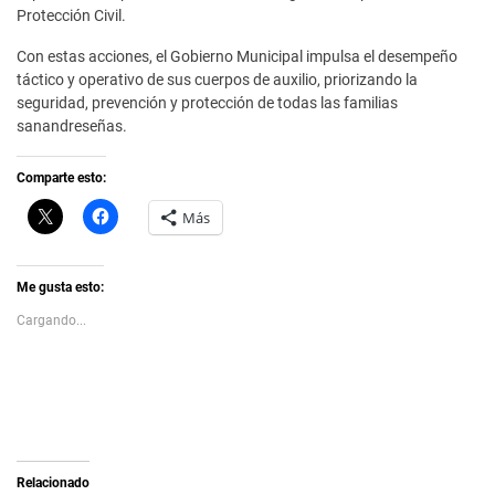
Protección Civil.
Con estas acciones, el Gobierno Municipal impulsa el desempeño
táctico y operativo de sus cuerpos de auxilio, priorizando la
seguridad, prevención y protección de todas las familias
sanandreseñas.
Comparte esto:
C
H
Más
l
a
i
z
c
c
k
l
t
i
Me gusta esto:
o
c
s
p
Cargando...
h
a
a
r
r
a
e
c
o
o
n
m
X
p
(
a
S
r
e
t
a
i
Relacionado
b
r