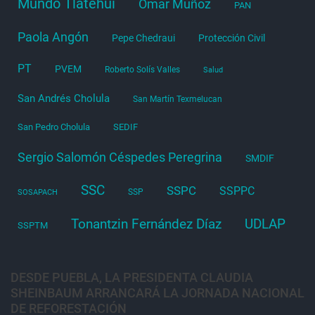
Mundo Tlatehui
Omar Muñoz
PAN
Paola Angón
Pepe Chedraui
Protección Civil
PT
PVEM
Roberto Solís Valles
Salud
San Andrés Cholula
San Martín Texmelucan
San Pedro Cholula
SEDIF
Sergio Salomón Céspedes Peregrina
SMDIF
SSC
SSPC
SSPPC
SSP
SOSAPACH
Tonantzin Fernández Díaz
UDLAP
SSPTM
DESDE PUEBLA, LA PRESIDENTA CLAUDIA
SHEINBAUM ARRANCARÁ LA JORNADA NACIONAL
DE REFORESTACIÓN