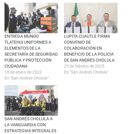
r
e
e
n
e
F
n
a
u
c
n
e
a
b
v
o
e
o
n
k
ENTREGA MUNDO
LUPITA CUAUTLE FIRMA
t
(
TLATEHUI UNIFORMES A
CONVENIO DE
a
S
n
e
ELEMENTOS DE LA
COLABORACIÓN EN
a
a
SECRETARÍA DE SEGURIDAD
BENEFICIO DE LA POLICÍA
n
b
u
r
PÚBLICA Y PROTECCIÓN
DE SAN ANDRÉS CHOLULA
e
e
CIUDADANA
25 de febrero de 2025
v
e
a
n
18 de enero de 2022
En "San Andrés Cholula"
)
u
En "San Andrés Cholula"
n
a
v
e
n
t
a
n
a
n
u
SAN ANDRÉS CHOLULA A
e
LA VANGUARDIA CON
v
a
ESTRATEGIAS INTEGRALES
)