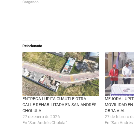
s
p
Cargando...
h
a
a
r
r
a
e
c
o
o
n
m
X
p
(
a
S
r
e
t
a
i
Relacionado
b
r
r
e
e
n
e
F
n
a
u
c
n
e
a
b
v
o
e
o
n
k
t
(
a
S
n
e
ENTREGA LUPITA CUAUTLE OTRA
MEJORA LUPIT
a
a
CALLE REHABILITADA EN SAN ANDRÉS
MOVILIDAD EN
n
b
u
r
CHOLULA
OBRA VIAL
e
e
27 de enero de 2026
27 de febrero d
v
e
a
n
En "San Andrés Cholula"
En "San Andrés 
)
u
n
a