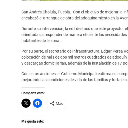
San Andrés Cholula, Puebla.- Con el objetivo de mejorar la in
encabezó el arranque de obra del adoquinamiento en la Aven
Durante su intervención, la edil destacó que este proyecto r
orientadas a responder de manera eficiente las necesidades d
habitantes de la zona.
Por su parte, el secretario de Infraestructura, Edgar Perea R
colocación de más de dos mil metros cuadrados de adoquín h
y descargas domiciliarias, además de la instalación de 17 p
Con estas acciones, el Gobierno Municipal reafirma su compr
mejorando las condiciones de vida de las familias y fortaleci
Comparte esto:
C
H
Más
l
a
i
z
c
c
k
l
t
i
Me gusta esto:
o
c