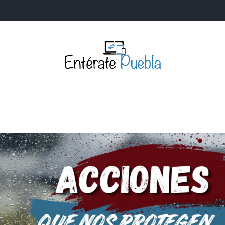
Entérate Puebla
Más que buenas noticias… Un enfoque a la verdader
S
NACIONALES
MUNDIALES
POLÍTICA
LEGISLATIV
IA Y TECNOLOGÍA
OPINIÓN
SOCIEDAD
ANUNCIOS