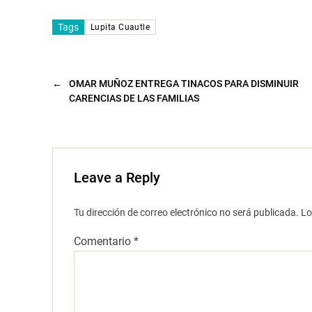
v
e
n
Tags
Lupita Cuautle
t
a
n
a
n
u
←
OMAR MUÑOZ ENTREGA TINACOS PARA DISMINUIR
e
v
CARENCIAS DE LAS FAMILIAS
a
)
Leave a Reply
Tu dirección de correo electrónico no será publicada.
Lo
Comentario
*