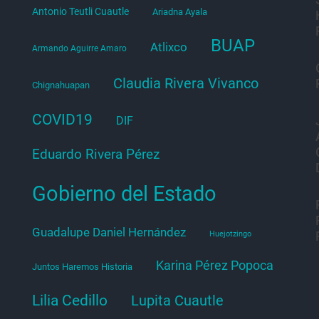
Antonio Teutli Cuautle
Ariadna Ayala
BUAP
Atlixco
Armando Aguirre Amaro
Claudia Rivera Vivanco
Chignahuapan
COVID19
DIF
Eduardo Rivera Pérez
Gobierno del Estado
Guadalupe Daniel Hernández
Huejotzingo
Karina Pérez Popoca
Juntos Haremos Historia
Lilia Cedillo
Lupita Cuautle