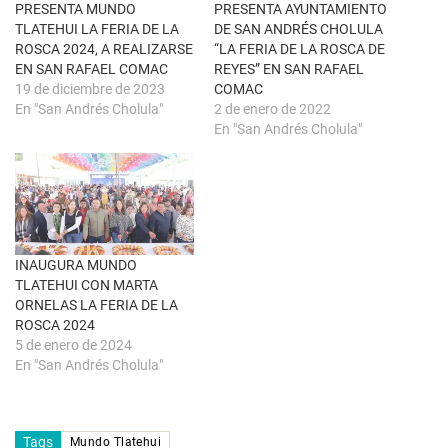
n
k
PRESENTA MUNDO
PRESENTA AYUNTAMIENTO
t
(
TLATEHUI LA FERIA DE LA
DE SAN ANDRÉS CHOLULA
a
S
n
e
ROSCA 2024, A REALIZARSE
“LA FERIA DE LA ROSCA DE
a
a
EN SAN RAFAEL COMAC
REYES” EN SAN RAFAEL
n
b
u
r
19 de diciembre de 2023
COMAC
e
e
En "San Andrés Cholula"
2 de enero de 2022
v
e
a
n
En "San Andrés Cholula"
)
u
n
a
v
e
n
t
a
n
a
INAUGURA MUNDO
n
u
TLATEHUI CON MARTA
e
ORNELAS LA FERIA DE LA
v
a
ROSCA 2024
)
5 de enero de 2024
En "San Andrés Cholula"
Tags
Mundo Tlatehui