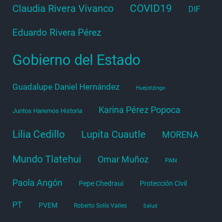
COVID19
Claudia Rivera Vivanco
DIF
Eduardo Rivera Pérez
Gobierno del Estado
Guadalupe Daniel Hernández
Huejotzingo
Karina Pérez Popoca
Juntos Haremos Historia
Lilia Cedillo
Lupita Cuautle
MORENA
Mundo Tlatehui
Omar Muñoz
PAN
Paola Angón
Pepe Chedraui
Protección Civil
PT
PVEM
Roberto Solís Valles
Salud