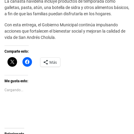
La canasta navideña incluye productos de temporada como
galletas, pasta, atún, una botella de sidra y otros alimentos básicos,
a fin de que las familias puedan disfrutarla en los hogares.
Con esta entrega, el Gobierno Municipal continúa impulsando
acciones que fortalecen el bienestar social y mejoran la calidad de
vida de San Andrés Cholula.
Comparte esto:
C
H
Más
l
a
i
z
c
c
k
l
t
i
Me gusta esto:
o
c
s
p
Cargando...
h
a
a
r
r
a
e
c
o
o
n
m
X
p
(
a
S
r
e
t
a
i
Relacionado