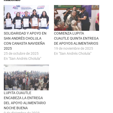
b
r
r
e
e
n
e
F
n
a
u
c
n
e
a
b
v
o
e
o
n
k
SOLIDARIDAD Y APOYO EN
COMIENZA LUPITA
t
(
SAN ANDRÉS CHOLULA
CUAUTLE QUINTA ENTREGA
a
S
n
e
CON CANASTA NAVIDEÑA
DE APOYOS ALIMENTARIOS
a
a
2025
19 de noviembre de 2025
n
b
u
r
25 de octubre de 2025
En "San Andrés Cholula"
e
e
En "San Andrés Cholula"
v
e
a
n
)
u
n
a
v
e
n
t
a
n
LUPITA CUAUTLE
a
ENCABEZA LA ENTREGA
n
u
DEL APOYO ALIMENTARIO
e
NOCHE BUENA
v
a