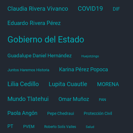
COVID19
Claudia Rivera Vivanco
DIF
Eduardo Rivera Pérez
Gobierno del Estado
Guadalupe Daniel Hernández
Huejotzingo
Karina Pérez Popoca
Juntos Haremos Historia
Lilia Cedillo
Lupita Cuautle
MORENA
Mundo Tlatehui
Omar Muñoz
PAN
Paola Angón
Pepe Chedraui
Protección Civil
PT
PVEM
Roberto Solís Valles
Salud