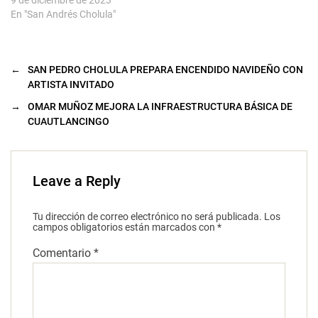
9 de diciembre de 2023
)
En "San Andrés Cholula"
←
SAN PEDRO CHOLULA PREPARA ENCENDIDO NAVIDEÑO CON
ARTISTA INVITADO
→
OMAR MUÑOZ MEJORA LA INFRAESTRUCTURA BÁSICA DE
CUAUTLANCINGO
Leave a Reply
Tu dirección de correo electrónico no será publicada.
Los
campos obligatorios están marcados con
*
Comentario
*