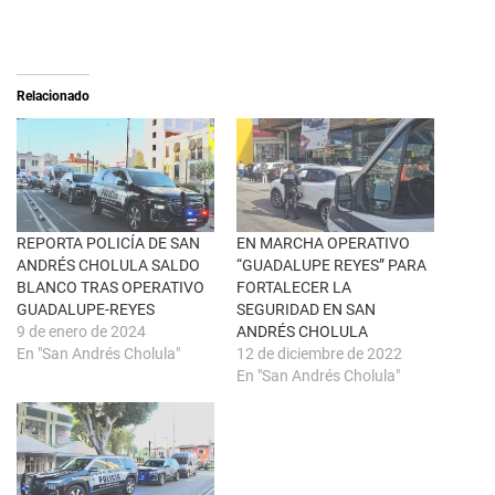
n
m
X
p
(
a
S
r
e
t
a
i
Relacionado
b
r
r
e
e
n
e
F
n
a
u
c
n
e
a
b
v
o
e
o
n
k
REPORTA POLICÍA DE SAN
EN MARCHA OPERATIVO
t
(
ANDRÉS CHOLULA SALDO
“GUADALUPE REYES” PARA
a
S
n
e
BLANCO TRAS OPERATIVO
FORTALECER LA
a
a
GUADALUPE-REYES
SEGURIDAD EN SAN
n
b
u
r
9 de enero de 2024
ANDRÉS CHOLULA
e
e
En "San Andrés Cholula"
12 de diciembre de 2022
v
e
a
n
En "San Andrés Cholula"
)
u
n
a
v
e
n
t
a