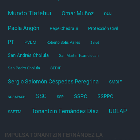
Mundo Tlatehui
Omar Muñoz
PAN
Paola Angón
Pepe Chedraui
Protección Civil
PT
PVEM
Roberto Solís Valles
Salud
San Andrés Cholula
San Martín Texmelucan
San Pedro Cholula
SEDIF
Sergio Salomón Céspedes Peregrina
SMDIF
SSC
SSPC
SSPPC
SSP
SOSAPACH
Tonantzin Fernández Díaz
UDLAP
SSPTM
IMPULSA TONANTZIN FERNÁNDEZ LA