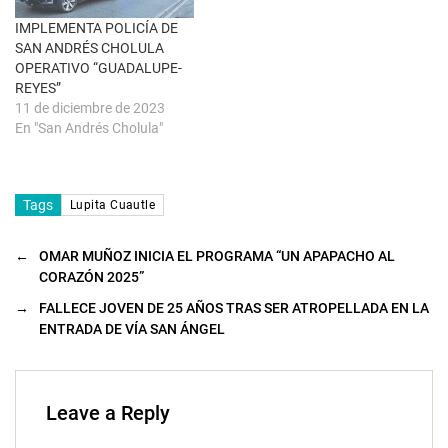
n
a
IMPLEMENTA POLICÍA DE
n
u
SAN ANDRÉS CHOLULA
e
OPERATIVO “GUADALUPE-
v
a
REYES”
)
11 de diciembre de 2023
En "San Andrés Cholula"
Tags
Lupita Cuautle
←
OMAR MUÑOZ INICIA EL PROGRAMA “UN APAPACHO AL
CORAZÓN 2025”
→
FALLECE JOVEN DE 25 AÑOS TRAS SER ATROPELLADA EN LA
ENTRADA DE VÍA SAN ÁNGEL
Leave a Reply