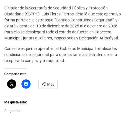
El titular de la Secretaría de Seguridad Pública y Protección
Ciudadana (SSPPC), Luis Flores Fierros, detalló que este operativo
forma parte de la estrategia “Contigo Construimos Seguridad”, y
estará vigente del 10 de diciembre de 2025 al 6 de enero de 2026.
Para ello se desplegará todo el estado de fuerza en Cabecera
Municipal, juntas auxiliares, inspectorías y Delegación Atlixcáyotl.
Con este esquema operativo, el Gobierno Municipal fortalece las
condiciones de seguridad para que las familias disfruten de esta
temporada con paz y tranquilidad.
Comparte esto:
C
H
Más
l
a
i
z
c
c
k
l
t
i
Me gusta esto:
o
c
s
p
Cargando...
h
a
a
r
r
a
e
c
o
o