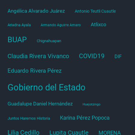
Angélica Alvarado Juárez
Antonio Teutli Cuautle
Atlixco
Ariadna Ayala
Armando Aguirre Amaro
BUAP
Chignahuapan
COVID19
Claudia Rivera Vivanco
DIF
Eduardo Rivera Pérez
Gobierno del Estado
Guadalupe Daniel Hernández
Huejotzingo
Karina Pérez Popoca
Juntos Haremos Historia
Lilia Cedillo
Lupita Cuautle
MORENA