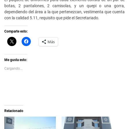
botas, 2 pantalones, 2 camisolas, y un quepi o una gorra,
dependiendo del área a la que pertenezcan, vestimenta que cuenta
con la calidad 5.11, requisito que pide el Secretariado.
Comparte esto:
C
H
Más
l
a
i
z
c
c
k
l
t
i
Me gusta esto:
o
c
s
p
Cargando...
h
a
a
r
r
a
e
c
o
o
n
m
X
p
(
a
S
r
e
t
a
i
Relacionado
b
r
r
e
e
n
e
F
n
a