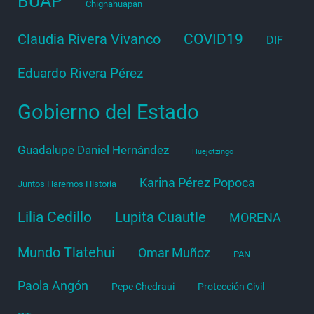
BUAP
Chignahuapan
COVID19
Claudia Rivera Vivanco
DIF
Eduardo Rivera Pérez
Gobierno del Estado
Guadalupe Daniel Hernández
Huejotzingo
Karina Pérez Popoca
Juntos Haremos Historia
Lilia Cedillo
Lupita Cuautle
MORENA
Mundo Tlatehui
Omar Muñoz
PAN
Paola Angón
Pepe Chedraui
Protección Civil