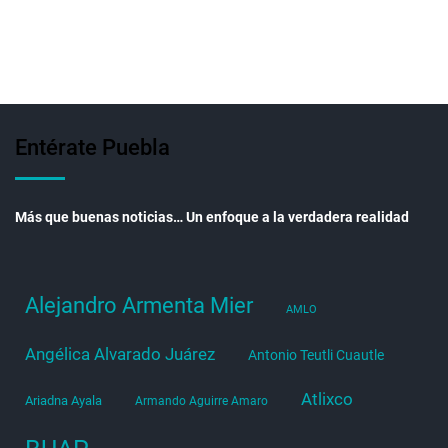
Entérate Puebla
Más que buenas noticias… Un enfoque a la verdadera realidad
Alejandro Armenta Mier
AMLO
Angélica Alvarado Juárez
Antonio Teutli Cuautle
Atlixco
Ariadna Ayala
Armando Aguirre Amaro