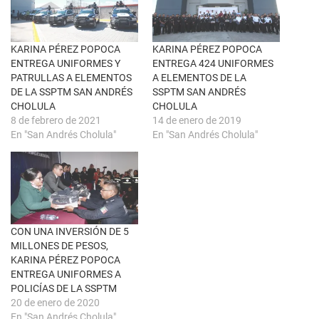
u
c
n
e
a
b
v
o
e
o
n
k
KARINA PÉREZ POPOCA
KARINA PÉREZ POPOCA
t
(
ENTREGA UNIFORMES Y
ENTREGA 424 UNIFORMES
a
S
n
e
PATRULLAS A ELEMENTOS
A ELEMENTOS DE LA
a
a
DE LA SSPTM SAN ANDRÉS
SSPTM SAN ANDRÉS
n
b
u
r
CHOLULA
CHOLULA
e
e
8 de febrero de 2021
14 de enero de 2019
v
e
a
n
En "San Andrés Cholula"
En "San Andrés Cholula"
)
u
n
a
v
e
n
t
a
n
a
CON UNA INVERSIÓN DE 5
n
u
MILLONES DE PESOS,
e
KARINA PÉREZ POPOCA
v
a
ENTREGA UNIFORMES A
)
POLICÍAS DE LA SSPTM
20 de enero de 2020
En "San Andrés Cholula"