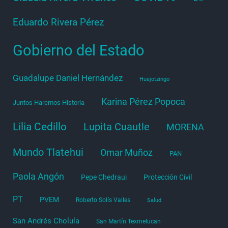
Eduardo Rivera Pérez
Gobierno del Estado
Guadalupe Daniel Hernández
Huejotzingo
Karina Pérez Popoca
Juntos Haremos Historia
Lilia Cedillo
Lupita Cuautle
MORENA
Mundo Tlatehui
Omar Muñoz
PAN
Paola Angón
Pepe Chedraui
Protección Civil
PT
PVEM
Roberto Solís Valles
Salud
San Andrés Cholula
San Martín Texmelucan