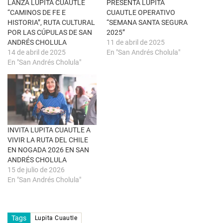
n
k
LANZA LUPITA CUAUTLE
PRESENTA LUPITA
t
(
“CAMINOS DE FE E
CUAUTLE OPERATIVO
a
S
n
e
HISTORIA”, RUTA CULTURAL
“SEMANA SANTA SEGURA
a
a
POR LAS CÚPULAS DE SAN
2025”
n
b
u
r
ANDRÉS CHOLULA
11 de abril de 2025
e
e
14 de abril de 2025
En "San Andrés Cholula"
v
e
a
n
En "San Andrés Cholula"
)
u
n
a
v
e
n
t
a
n
a
INVITA LUPITA CUAUTLE A
n
u
VIVIR LA RUTA DEL CHILE
e
EN NOGADA 2026 EN SAN
v
a
ANDRÉS CHOLULA
)
15 de julio de 2026
En "San Andrés Cholula"
Tags
Lupita Cuautle