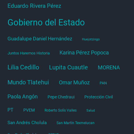
Eduardo Rivera Pérez
Gobierno del Estado
Guadalupe Daniel Hernández
Huejotzingo
Karina Pérez Popoca
Juntos Haremos Historia
Lilia Cedillo
Lupita Cuautle
MORENA
Mundo Tlatehui
Omar Muñoz
PAN
Paola Angón
Pepe Chedraui
Protección Civil
PT
PVEM
Roberto Solís Valles
Salud
San Andrés Cholula
San Martín Texmelucan