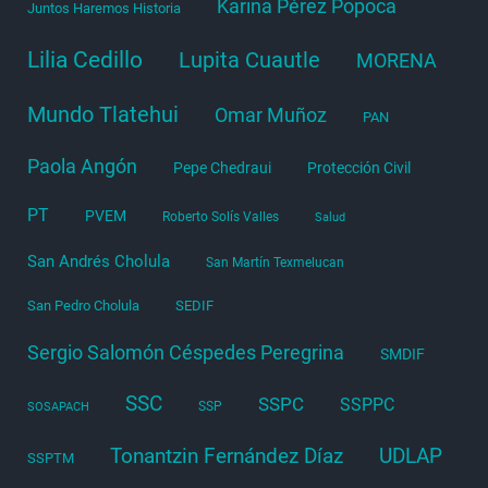
Karina Pérez Popoca
Juntos Haremos Historia
Lilia Cedillo
Lupita Cuautle
MORENA
Mundo Tlatehui
Omar Muñoz
PAN
Paola Angón
Pepe Chedraui
Protección Civil
PT
PVEM
Roberto Solís Valles
Salud
San Andrés Cholula
San Martín Texmelucan
San Pedro Cholula
SEDIF
Sergio Salomón Céspedes Peregrina
SMDIF
SSC
SSPC
SSPPC
SSP
SOSAPACH
Tonantzin Fernández Díaz
UDLAP
SSPTM