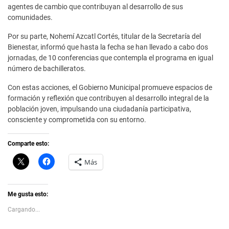
agentes de cambio que contribuyan al desarrollo de sus
comunidades.
Por su parte, Nohemí Azcatl Cortés, titular de la Secretaría del
Bienestar, informó que hasta la fecha se han llevado a cabo dos
jornadas, de 10 conferencias que contempla el programa en igual
número de bachilleratos.
Con estas acciones, el Gobierno Municipal promueve espacios de
formación y reflexión que contribuyen al desarrollo integral de la
población joven, impulsando una ciudadanía participativa,
consciente y comprometida con su entorno.
Comparte esto:
C
H
Más
l
a
i
z
c
c
k
l
t
i
Me gusta esto:
o
c
s
p
Cargando...
h
a
a
r
r
a