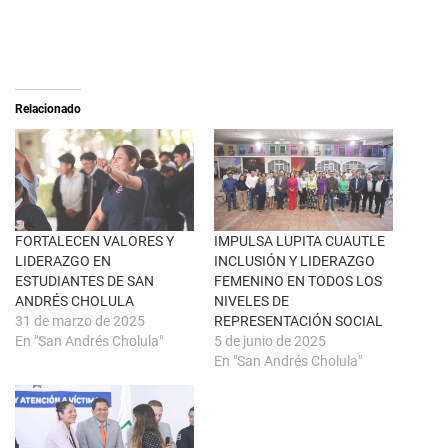
e
c
o
o
n
m
X
p
(
a
S
r
e
t
a
i
Relacionado
b
r
r
e
e
n
e
F
n
a
u
c
n
e
a
b
v
o
e
o
n
k
FORTALECEN VALORES Y
IMPULSA LUPITA CUAUTLE
t
(
LIDERAZGO EN
INCLUSIÓN Y LIDERAZGO
a
S
n
e
ESTUDIANTES DE SAN
FEMENINO EN TODOS LOS
a
a
ANDRÉS CHOLULA
NIVELES DE
n
b
u
r
31 de marzo de 2025
REPRESENTACIÓN SOCIAL
e
e
En "San Andrés Cholula"
5 de junio de 2025
v
e
a
n
En "San Andrés Cholula"
)
u
n
a
v
e
n