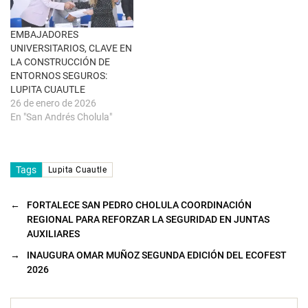
t
a
n
a
EMBAJADORES
n
u
UNIVERSITARIOS, CLAVE EN
e
LA CONSTRUCCIÓN DE
v
a
ENTORNOS SEGUROS:
)
LUPITA CUAUTLE
26 de enero de 2026
En "San Andrés Cholula"
Tags
Lupita Cuautle
←
FORTALECE SAN PEDRO CHOLULA COORDINACIÓN
REGIONAL PARA REFORZAR LA SEGURIDAD EN JUNTAS
AUXILIARES
→
INAUGURA OMAR MUÑOZ SEGUNDA EDICIÓN DEL ECOFEST
2026