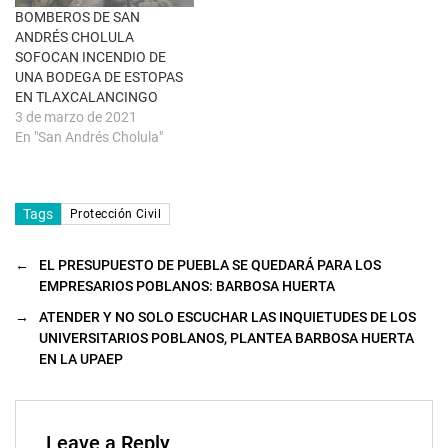
a
BOMBEROS DE SAN
n
u
ANDRÉS CHOLULA
e
SOFOCAN INCENDIO DE
v
a
UNA BODEGA DE ESTOPAS
)
EN TLAXCALANCINGO
3 de marzo de 2021
En "San Andrés Cholula"
Tags
Protección Civil
←
EL PRESUPUESTO DE PUEBLA SE QUEDARÁ PARA LOS
EMPRESARIOS POBLANOS: BARBOSA HUERTA
→
ATENDER Y NO SOLO ESCUCHAR LAS INQUIETUDES DE LOS
UNIVERSITARIOS POBLANOS, PLANTEA BARBOSA HUERTA
EN LA UPAEP
Leave a Reply