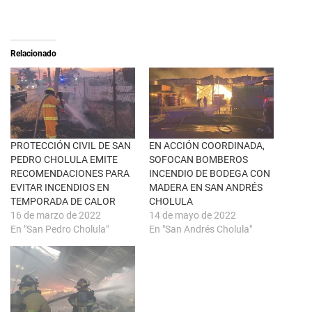
n
m
X
p
(
a
S
r
e
t
a
i
Relacionado
b
r
r
e
e
n
e
F
n
a
u
c
n
e
a
b
v
o
e
o
n
k
PROTECCIÓN CIVIL DE SAN
EN ACCIÓN COORDINADA,
t
(
PEDRO CHOLULA EMITE
SOFOCAN BOMBEROS
a
S
n
e
RECOMENDACIONES PARA
INCENDIO DE BODEGA CON
a
a
EVITAR INCENDIOS EN
MADERA EN SAN ANDRÉS
n
b
u
r
TEMPORADA DE CALOR
CHOLULA
e
e
16 de marzo de 2022
14 de mayo de 2022
v
e
a
n
En "San Pedro Cholula"
En "San Andrés Cholula"
)
u
n
a
v
e
n
t
a
n