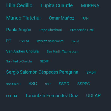
Lilia Cedillo
Lupita Cuautle
MORENA
Mundo Tlatehui
Omar Muñoz
PAN
Paola Angón
Pepe Chedraui
Protección Civil
PT
PVEM
Roberto Solís Valles
Salud
San Andrés Cholula
San Martín Texmelucan
San Pedro Cholula
SEDIF
Sergio Salomón Céspedes Peregrina
SMDIF
SSC
SSPC
SSPPC
SSP
SOSAPACH
Tonantzin Fernández Díaz
UDLAP
SSPTM