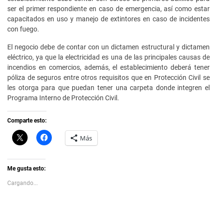
ser el primer respondiente en caso de emergencia, así como estar
capacitados en uso y manejo de extintores en caso de incidentes
con fuego.
El negocio debe de contar con un dictamen estructural y dictamen
eléctrico, ya que la electricidad es una de las principales causas de
incendios en comercios, además, el establecimiento deberá tener
póliza de seguros entre otros requisitos que en Protección Civil se
les otorga para que puedan tener una carpeta donde integren el
Programa Interno de Protección Civil.
Comparte esto:
C
H
Más
l
a
i
z
c
c
k
l
t
i
Me gusta esto:
o
c
s
p
Cargando...
h
a
a
r
r
a
e
c
o
o