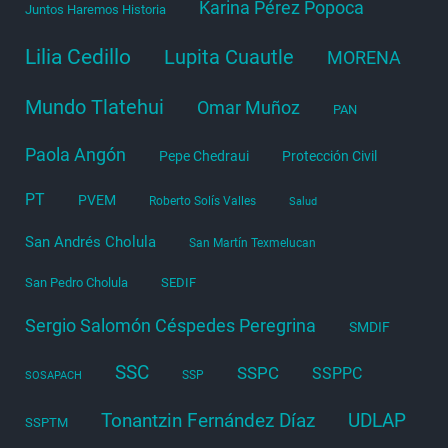
Karina Pérez Popoca
Juntos Haremos Historia
Lilia Cedillo
Lupita Cuautle
MORENA
Mundo Tlatehui
Omar Muñoz
PAN
Paola Angón
Pepe Chedraui
Protección Civil
PT
PVEM
Roberto Solís Valles
Salud
San Andrés Cholula
San Martín Texmelucan
San Pedro Cholula
SEDIF
Sergio Salomón Céspedes Peregrina
SMDIF
SSC
SSPC
SSPPC
SSP
SOSAPACH
Tonantzin Fernández Díaz
UDLAP
SSPTM