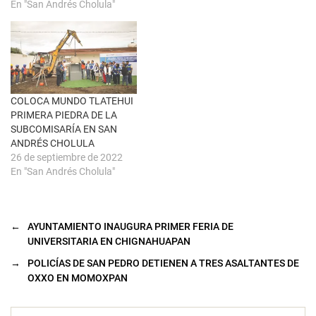
a
n
En "San Andrés Cholula"
)
u
n
a
v
e
n
t
a
n
a
COLOCA MUNDO TLATEHUI
n
u
PRIMERA PIEDRA DE LA
e
SUBCOMISARÍA EN SAN
v
a
ANDRÉS CHOLULA
)
26 de septiembre de 2022
En "San Andrés Cholula"
←
AYUNTAMIENTO INAUGURA PRIMER FERIA DE
UNIVERSITARIA EN CHIGNAHUAPAN
→
POLICÍAS DE SAN PEDRO DETIENEN A TRES ASALTANTES DE
OXXO EN MOMOXPAN