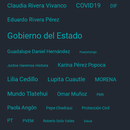
COVID19
Claudia Rivera Vivanco
DIF
Eduardo Rivera Pérez
Gobierno del Estado
Guadalupe Daniel Hernández
Huejotzingo
Karina Pérez Popoca
Juntos Haremos Historia
Lilia Cedillo
Lupita Cuautle
MORENA
Mundo Tlatehui
Omar Muñoz
PAN
Paola Angón
Pepe Chedraui
Protección Civil
PT
PVEM
Roberto Solís Valles
Salud