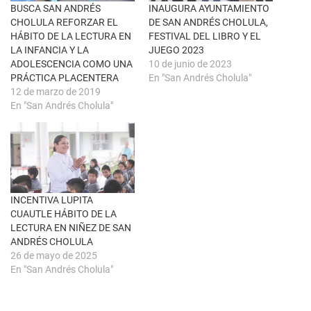
u
c
BUSCA SAN ANDRÉS
INAUGURA AYUNTAMIENTO
n
e
a
b
CHOLULA REFORZAR EL
DE SAN ANDRÉS CHOLULA,
v
o
HÁBITO DE LA LECTURA EN
FESTIVAL DEL LIBRO Y EL
e
o
n
k
LA INFANCIA Y LA
JUEGO 2023
t
(
ADOLESCENCIA COMO UNA
10 de junio de 2023
a
S
n
e
PRÁCTICA PLACENTERA
En "San Andrés Cholula"
a
a
n
b
12 de marzo de 2019
u
r
En "San Andrés Cholula"
e
e
v
e
a
n
)
u
n
a
v
e
n
t
a
INCENTIVA LUPITA
n
CUAUTLE HÁBITO DE LA
a
n
LECTURA EN NIÑEZ DE SAN
u
ANDRÉS CHOLULA
e
v
26 de mayo de 2025
a
En "San Andrés Cholula"
)