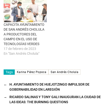
e
n
t
a
n
a
n
u
CAPACITA AYUNTAMIENTO
e
DE SAN ANDRÉS CHOLULA
v
a
A PRODUCTORES DEL
)
CAMPO EN EL USO DE
TECNOLOGÍAS VERDES
17 de febrero de 2023
En "San Andrés Cholula"
Tags
Karina Pérez Popoca
San Andrés Cholula
←
H. AYUNTAMIENTO DE HUEJOTZINGO IMPULSOR DE
GOBERNABILIDAD EN LAREGIÓN
→
RICARDO SALINAS Y TONY GALI INAUGURAN LA CIUDAD DE
LAS IDEAS: THE BURNING QUESTIONS