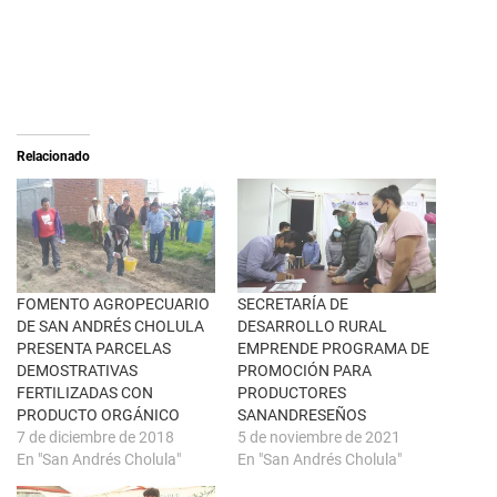
h
a
a
r
r
a
e
c
o
o
n
m
X
p
(
a
S
r
e
t
a
i
Relacionado
b
r
r
e
e
n
e
F
n
a
u
c
n
e
a
b
v
o
e
o
n
k
FOMENTO AGROPECUARIO
SECRETARÍA DE
t
(
DE SAN ANDRÉS CHOLULA
DESARROLLO RURAL
a
S
n
e
PRESENTA PARCELAS
EMPRENDE PROGRAMA DE
a
a
DEMOSTRATIVAS
PROMOCIÓN PARA
n
b
u
r
FERTILIZADAS CON
PRODUCTORES
e
e
PRODUCTO ORGÁNICO
SANANDRESEÑOS
v
e
a
n
7 de diciembre de 2018
5 de noviembre de 2021
)
u
En "San Andrés Cholula"
En "San Andrés Cholula"
n
a
v