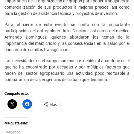
importancia de la organización de grupos para poder trabajar en la
comercialización de sus productos a mejores precios, así como
para la gestión de asistencia técnica y proyectos de inversión.
Para el cierre de este evento se contó con la importante
participación del antropólogo Julio Glockner así como del médico
Armando Domínguez, quienes abordaron los temas de la
importancia del maíz criollo y las consecuencias en la salud por el
consumo de semillas transgénicas.
Las necesidades en el campo son muchas debido al abandono en el
que se ha encontrado por décadas y por múltiples factores que
hacen del sector agropecuario una actividad poco redituable a
comparación de las exigencias de trabajo que demanda.
Comparte esto:
C
H
Más
l
a
i
z
c
c
k
l
t
i
Me gusta esto:
o
c
s
p
Cargando...