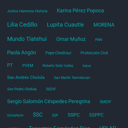
Karina Pérez Popoca
Juntos Haremos Historia
Lilia Cedillo
Lupita Cuautle
MORENA
Mundo Tlatehui
Omar Muñoz
PAN
Paola Angón
Pepe Chedraui
Protección Civil
PT
PVEM
Roberto Solís Valles
Salud
San Andrés Cholula
San Martín Texmelucan
San Pedro Cholula
SEDIF
Sergio Salomón Céspedes Peregrina
SMDIF
SSC
SSPC
SSPPC
SSP
SOSAPACH