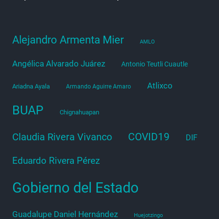
Alejandro Armenta Mier
AMLO
Angélica Alvarado Juárez
Antonio Teutli Cuautle
Atlixco
Ariadna Ayala
Armando Aguirre Amaro
BUAP
Chignahuapan
COVID19
Claudia Rivera Vivanco
DIF
Eduardo Rivera Pérez
Gobierno del Estado
Guadalupe Daniel Hernández
Huejotzingo