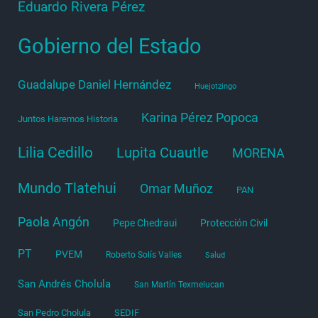
Eduardo Rivera Pérez
Gobierno del Estado
Guadalupe Daniel Hernández
Huejotzingo
Karina Pérez Popoca
Juntos Haremos Historia
Lilia Cedillo
Lupita Cuautle
MORENA
Mundo Tlatehui
Omar Muñoz
PAN
Paola Angón
Pepe Chedraui
Protección Civil
PT
PVEM
Roberto Solís Valles
Salud
San Andrés Cholula
San Martín Texmelucan
San Pedro Cholula
SEDIF