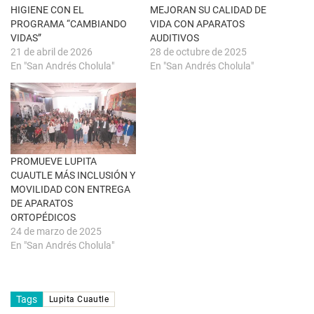
a
S
n
e
HIGIENE CON EL
MEJORAN SU CALIDAD DE
a
a
PROGRAMA “CAMBIANDO
VIDA CON APARATOS
n
b
u
r
VIDAS”
AUDITIVOS
e
e
21 de abril de 2026
28 de octubre de 2025
v
e
a
n
En "San Andrés Cholula"
En "San Andrés Cholula"
)
u
n
a
v
e
n
t
a
n
a
PROMUEVE LUPITA
n
u
CUAUTLE MÁS INCLUSIÓN Y
e
MOVILIDAD CON ENTREGA
v
a
DE APARATOS
)
ORTOPÉDICOS
24 de marzo de 2025
En "San Andrés Cholula"
Tags
Lupita Cuautle