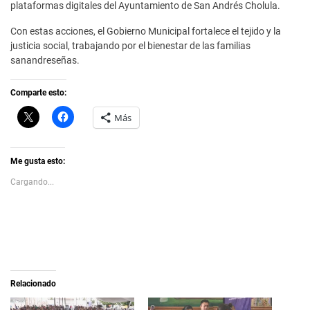
plataformas digitales del Ayuntamiento de San Andrés Cholula.
Con estas acciones, el Gobierno Municipal fortalece el tejido y la
justicia social, trabajando por el bienestar de las familias
sanandreseñas.
Comparte esto:
C
H
Más
l
a
i
z
c
c
k
l
t
i
Me gusta esto:
o
c
s
p
Cargando...
h
a
a
r
r
a
e
c
o
o
n
m
X
p
(
a
S
r
e
t
a
i
Relacionado
b
r
r
e
e
n