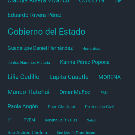
COVID19
Claudia Rivera Vivanco
DIF
Eduardo Rivera Pérez
Gobierno del Estado
Guadalupe Daniel Hernández
Huejotzingo
Karina Pérez Popoca
Juntos Haremos Historia
Lilia Cedillo
Lupita Cuautle
MORENA
Mundo Tlatehui
Omar Muñoz
PAN
Paola Angón
Pepe Chedraui
Protección Civil
PT
PVEM
Roberto Solís Valles
Salud
San Andrés Cholula
San Martín Texmelucan