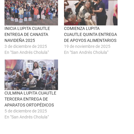
e
F
n
a
u
c
n
e
a
b
v
o
e
o
n
k
INICIA LUPITA CUAUTLE
COMIENZA LUPITA
t
(
ENTREGA DE CANASTA
CUAUTLE QUINTA ENTREGA
a
S
n
e
NAVIDEÑA 2025
DE APOYOS ALIMENTARIOS
a
a
3 de diciembre de 2025
19 de noviembre de 2025
n
b
u
r
En "San Andrés Cholula"
En "San Andrés Cholula"
e
e
v
e
a
n
)
u
n
a
v
e
n
t
CULMINA LUPITA CUAUTLE
a
n
TERCERA ENTREGA DE
a
APARATOS ORTOPÉDICOS
n
u
5 de diciembre de 2025
e
En "San Andrés Cholula"
v
a
)