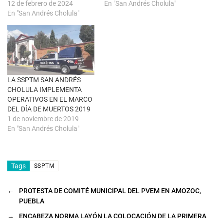
12 de febrero de 2024
En "San Andrés Cholula"
v
e
a
n
En "San Andrés Cholula"
)
u
n
a
v
e
n
t
a
n
a
LA SSPTM SAN ANDRÉS
n
u
CHOLULA IMPLEMENTA
e
OPERATIVOS EN EL MARCO
v
a
DEL DÍA DE MUERTOS 2019
)
1 de noviembre de 2019
En "San Andrés Cholula"
Tags
SSPTM
←
PROTESTA DE COMITÉ MUNICIPAL DEL PVEM EN AMOZOC,
PUEBLA
→
ENCABEZA NORMA LAYÓN LA COLOCACIÓN DE LA PRIMERA