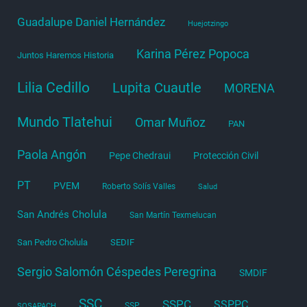
Guadalupe Daniel Hernández
Huejotzingo
Karina Pérez Popoca
Juntos Haremos Historia
Lilia Cedillo
Lupita Cuautle
MORENA
Mundo Tlatehui
Omar Muñoz
PAN
Paola Angón
Pepe Chedraui
Protección Civil
PT
PVEM
Roberto Solís Valles
Salud
San Andrés Cholula
San Martín Texmelucan
San Pedro Cholula
SEDIF
Sergio Salomón Céspedes Peregrina
SMDIF
SSC
SSPC
SSPPC
SSP
SOSAPACH