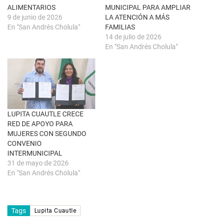
n
b
u
r
ALIMENTARIOS
MUNICIPAL PARA AMPLIAR
e
e
9 de junio de 2026
LA ATENCIÓN A MÁS
v
e
a
n
En "San Andrés Cholula"
FAMILIAS
)
u
14 de julio de 2026
n
a
En "San Andrés Cholula"
v
e
n
t
a
n
a
n
u
e
LUPITA CUAUTLE CRECE
v
a
RED DE APOYO PARA
)
MUJERES CON SEGUNDO
CONVENIO
INTERMUNICIPAL
31 de mayo de 2026
En "San Andrés Cholula"
Tags
Lupita Cuautle