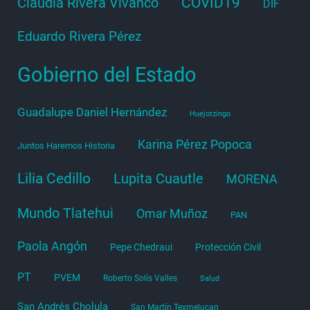
COVID19
Claudia Rivera Vivanco
DIF
Eduardo Rivera Pérez
Gobierno del Estado
Guadalupe Daniel Hernández
Huejotzingo
Karina Pérez Popoca
Juntos Haremos Historia
Lilia Cedillo
Lupita Cuautle
MORENA
Mundo Tlatehui
Omar Muñoz
PAN
Paola Angón
Pepe Chedraui
Protección Civil
PT
PVEM
Roberto Solís Valles
Salud
San Andrés Cholula
San Martín Texmelucan