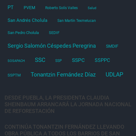
PT
PVEM
Roberto Solís Valles
Salud
San Andrés Cholula
San Martín Texmelucan
San Pedro Cholula
SEDIF
Sergio Salomón Céspedes Peregrina
SMDIF
SSC
SSPC
SSPPC
SSP
SOSAPACH
Tonantzin Fernández Díaz
UDLAP
SSPTM
DESDE PUEBLA, LA PRESIDENTA CLAUDIA
SHEINBAUM ARRANCARÁ LA JORNADA NACIONAL
DE REFORESTACIÓN
CONTINÚA TONANTZIN FERNÁNDEZ LLEVANDO
OBRA PÚBLICA A TODOS LOS BARRIOS DE SAN