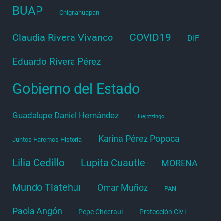
BUAP
Chignahuapan
COVID19
Claudia Rivera Vivanco
DIF
Eduardo Rivera Pérez
Gobierno del Estado
Guadalupe Daniel Hernández
Huejotzingo
Karina Pérez Popoca
Juntos Haremos Historia
Lilia Cedillo
Lupita Cuautle
MORENA
Mundo Tlatehui
Omar Muñoz
PAN
Paola Angón
Pepe Chedraui
Protección Civil