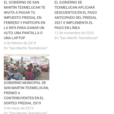
n
k
EL GOBIERNO DE SAN
EL GOBIERNO DE
t
(
MARTÍN TEXMELUCAN TE
TEXMELUCAN APLICARÁ
a
S
n
e
INVITA A PAGAR TU
DESCUENTOS EN EL PAGO
a
a
IMPUESTO PREDIAL EN
ANTICIPADO DEL PREDIAL
n
b
u
r
FEBRERO Y PARTICIPA EN
2021 E IMPLEMENTA EL
e
e
LA RIFA PARA GANAR UN
PAGO EN LÍNEA
v
e
a
n
AUTO, UNA PANTALLA O
12 de noviembre de 2020
)
u
UNA LAPTOP
En "San Martín Texmelucan"
n
a
6 de febrero de 2019
v
En "San Martín Texmelucan"
e
n
t
a
n
a
n
u
e
v
a
GOBIERNO MUNICIPAL DE
)
SAN MARTIN TEXMELUCAN,
PREMIÓ A
CONTRIBUYENTES EN EL
SORTEO PREDIAL 2019
3 de mayo de 2019
En "San Martín Texmelucan"