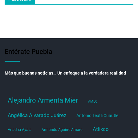
Entérate Puebla
Más que buenas noticias… Un enfoque a la verdadera realidad
Alejandro Armenta Mier
AMLO
Angélica Alvarado Juárez
Antonio Teutli Cuautle
Atlixco
Ariadna Ayala
Armando Aguirre Amaro