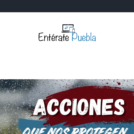
Entérate Puebla
Más que buenas noticias… Un enfoque a la verdader
S
NACIONALES
MUNDIALES
POLÍTICA
LEGISLATIV
IA Y TECNOLOGÍA
OPINIÓN
SOCIEDAD
ANUNCIOS