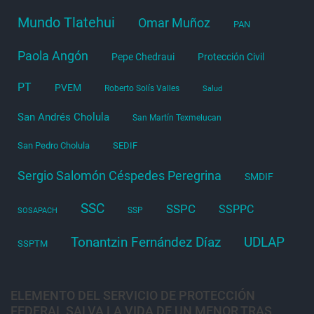
Mundo Tlatehui
Omar Muñoz
PAN
Paola Angón
Pepe Chedraui
Protección Civil
PT
PVEM
Roberto Solís Valles
Salud
San Andrés Cholula
San Martín Texmelucan
San Pedro Cholula
SEDIF
Sergio Salomón Céspedes Peregrina
SMDIF
SSC
SSPC
SSPPC
SSP
SOSAPACH
Tonantzin Fernández Díaz
UDLAP
SSPTM
ELEMENTO DEL SERVICIO DE PROTECCIÓN
FEDERAL SALVA LA VIDA DE UN MENOR TRAS