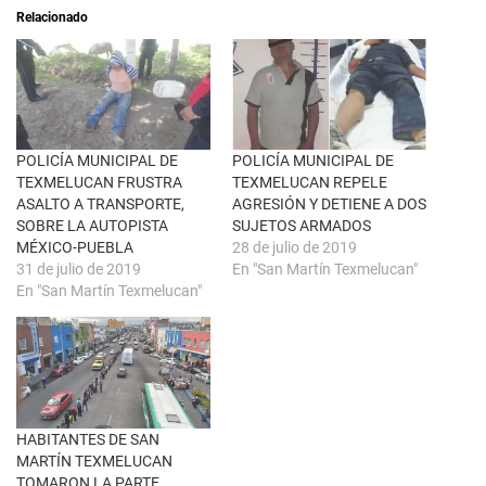
a
i
Relacionado
b
r
r
e
e
n
e
F
n
a
u
c
n
e
a
b
v
o
e
o
n
k
POLICÍA MUNICIPAL DE
POLICÍA MUNICIPAL DE
t
(
TEXMELUCAN FRUSTRA
TEXMELUCAN REPELE
a
S
n
e
ASALTO A TRANSPORTE,
AGRESIÓN Y DETIENE A DOS
a
a
SOBRE LA AUTOPISTA
SUJETOS ARMADOS
n
b
u
r
MÉXICO-PUEBLA
28 de julio de 2019
e
e
31 de julio de 2019
En "San Martín Texmelucan"
v
e
a
n
En "San Martín Texmelucan"
)
u
n
a
v
e
n
t
a
n
a
HABITANTES DE SAN
n
u
MARTÍN TEXMELUCAN
e
TOMARON LA PARTE