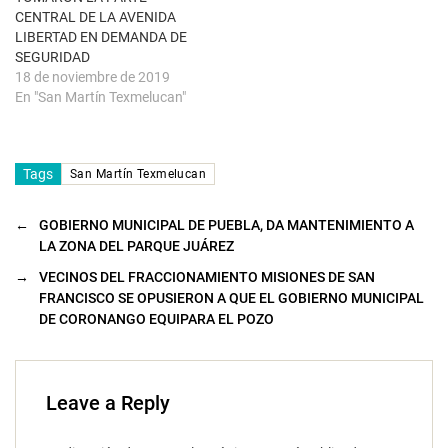
v
a
CENTRAL DE LA AVENIDA
)
LIBERTAD EN DEMANDA DE
SEGURIDAD
18 de noviembre de 2019
En "San Martín Texmelucan"
Tags
San Martín Texmelucan
←
GOBIERNO MUNICIPAL DE PUEBLA, DA MANTENIMIENTO A
LA ZONA DEL PARQUE JUÁREZ
→
VECINOS DEL FRACCIONAMIENTO MISIONES DE SAN
FRANCISCO SE OPUSIERON A QUE EL GOBIERNO MUNICIPAL
DE CORONANGO EQUIPARA EL POZO
Leave a Reply