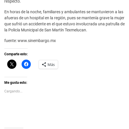
respecto.
En horas de la noche, familiares y ambulantes se mantuvieron a las
afueras de un hospital en la región, pues se mantenía grave la mujer
que sufrió un accidente en el que estuvo involucrada una patrulla de
la Policía Municipal de San Martín Texmelucan.
fuente: www.sinembargo.mx
Comparte esto:
C
H
Más
l
a
i
z
c
c
k
l
t
i
Me gusta esto:
o
c
s
p
Cargando...
h
a
a
r
r
a
e
c
o
o
n
m
X
p
(
a
S
r
e
t