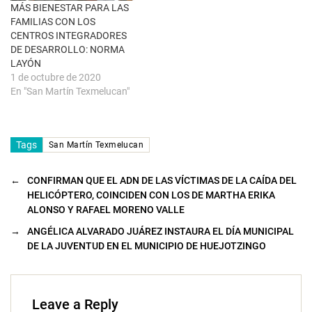
n
MÁS BIENESTAR PARA LAS
a
FAMILIAS CON LOS
n
u
CENTROS INTEGRADORES
e
DE DESARROLLO: NORMA
v
a
LAYÓN
)
1 de octubre de 2020
En "San Martín Texmelucan"
Tags
San Martín Texmelucan
←
CONFIRMAN QUE EL ADN DE LAS VÍCTIMAS DE LA CAÍDA DEL
HELICÓPTERO, COINCIDEN CON LOS DE MARTHA ERIKA
ALONSO Y RAFAEL MORENO VALLE
→
ANGÉLICA ALVARADO JUÁREZ INSTAURA EL DÍA MUNICIPAL
DE LA JUVENTUD EN EL MUNICIPIO DE HUEJOTZINGO
Leave a Reply