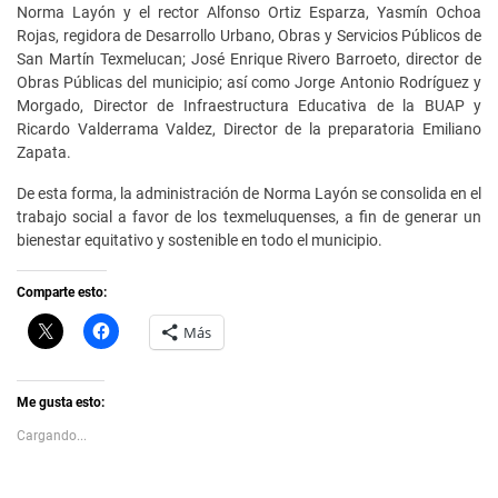
Norma Layón y el rector Alfonso Ortiz Esparza, Yasmín Ochoa
Rojas, regidora de Desarrollo Urbano, Obras y Servicios Públicos de
San Martín Texmelucan; José Enrique Rivero Barroeto, director de
Obras Públicas del municipio; así como Jorge Antonio Rodríguez y
Morgado, Director de Infraestructura Educativa de la BUAP y
Ricardo Valderrama Valdez, Director de la preparatoria Emiliano
Zapata.
De esta forma, la administración de Norma Layón se consolida en el
trabajo social a favor de los texmeluquenses, a fin de generar un
bienestar equitativo y sostenible en todo el municipio.
Comparte esto:
C
H
Más
l
a
i
z
c
c
k
l
t
i
Me gusta esto:
o
c
s
p
Cargando...
h
a
a
r
r
a
e
c