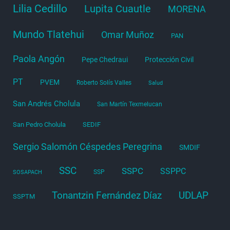
Lilia Cedillo
Lupita Cuautle
MORENA
Mundo Tlatehui
Omar Muñoz
PAN
Paola Angón
Pepe Chedraui
Protección Civil
PT
PVEM
Roberto Solís Valles
Salud
San Andrés Cholula
San Martín Texmelucan
San Pedro Cholula
SEDIF
Sergio Salomón Céspedes Peregrina
SMDIF
SSC
SSPC
SSPPC
SSP
SOSAPACH
Tonantzin Fernández Díaz
UDLAP
SSPTM