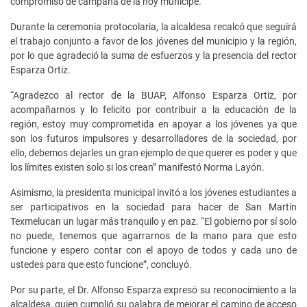
compromiso de campaña de la hoy munícipe.
Durante la ceremonia protocolaria, la alcaldesa recalcó que seguirá
el trabajo conjunto a favor de los jóvenes del municipio y la región,
por lo que agradeció la suma de esfuerzos y la presencia del rector
Esparza Ortiz.
“Agradezco al rector de la BUAP, Alfonso Esparza Ortiz, por
acompañarnos y lo felicito por contribuir a la educación de la
región, estoy muy comprometida en apoyar a los jóvenes ya que
son los futuros impulsores y desarrolladores de la sociedad, por
ello, debemos dejarles un gran ejemplo de que querer es poder y que
los límites existen solo si los crean” manifestó Norma Layón.
Asimismo, la presidenta municipal invitó a los jóvenes estudiantes a
ser participativos en la sociedad para hacer de San Martín
Texmelucan un lugar más tranquilo y en paz. “El gobierno por sí solo
no puede, tenemos que agarrarnos de la mano para que esto
funcione y espero contar con el apoyo de todos y cada uno de
ustedes para que esto funcione”, concluyó.
Por su parte, el Dr. Alfonso Esparza expresó su reconocimiento a la
alcaldesa, quien cumplió su palabra de mejorar el camino de acceso