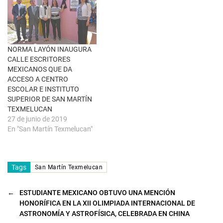
e
n
t
a
n
a
n
u
NORMA LAYÓN INAUGURA
e
CALLE ESCRITORES
v
a
MEXICANOS QUE DA
)
ACCESO A CENTRO
ESCOLAR E INSTITUTO
SUPERIOR DE SAN MARTÍN
TEXMELUCAN
27 de junio de 2019
En "San Martín Texmelucan"
Tags
San Martín Texmelucan
←
ESTUDIANTE MEXICANO OBTUVO UNA MENCIÓN
HONORÍFICA EN LA XII OLIMPIADA INTERNACIONAL DE
ASTRONOMÍA Y ASTROFÍSICA, CELEBRADA EN CHINA