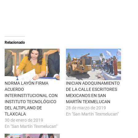
a
r
r
a
e
c
o
o
n
m
X
p
(
a
S
r
e
t
a
i
Relacionado
b
r
r
e
e
n
e
F
n
a
u
c
n
e
a
b
v
o
e
o
n
k
NORMA LAYÓN FIRMA
INICIAN ADOQUINAMIENTO
t
(
ACUERDO
DE LA CALLE ESCRITORES
a
S
n
e
INTERINSTITUCIONAL CON
MEXICANOS EN SAN
a
a
INSTITUTO TECNOLÓGICO
MARTÍN TEXMELUCAN
n
b
u
r
DEL ALTIPLANO DE
28 de marzo de 2019
e
e
TLAXCALA
En "San Martín Texmelucan"
v
e
a
n
30 de enero de 2019
)
u
En "San Martín Texmelucan"
n
a
v