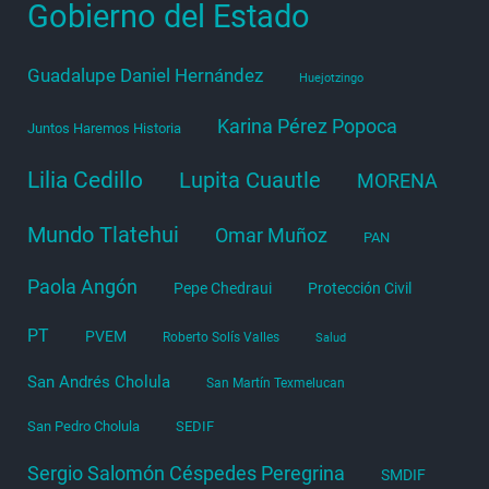
Gobierno del Estado
Guadalupe Daniel Hernández
Huejotzingo
Karina Pérez Popoca
Juntos Haremos Historia
Lilia Cedillo
Lupita Cuautle
MORENA
Mundo Tlatehui
Omar Muñoz
PAN
Paola Angón
Pepe Chedraui
Protección Civil
PT
PVEM
Roberto Solís Valles
Salud
San Andrés Cholula
San Martín Texmelucan
San Pedro Cholula
SEDIF
Sergio Salomón Céspedes Peregrina
SMDIF