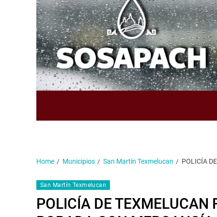
Home
Municipios
San Martín Texmelucan
POLICÍA D
San Martín Texmelucan
POLICÍA DE TEXMELUCAN