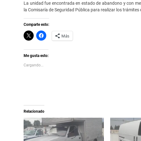
La unidad fue encontrada en estado de abandono y con mercan
la Comisaría de Seguridad Pública para realizar los trámites
Comparte esto:
C
H
Más
l
a
i
z
c
c
k
l
t
i
Me gusta esto:
o
c
s
p
Cargando...
h
a
a
r
r
a
e
c
o
o
n
m
X
p
(
a
S
r
e
t
a
i
Relacionado
b
r
r
e
e
n
e
F
n
a
u
c
n
e