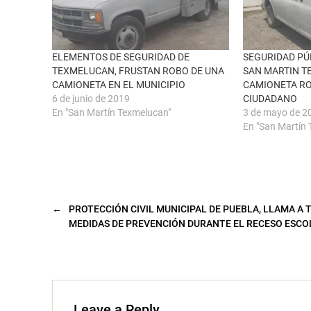
a
b
v
o
e
o
n
k
t
(
a
S
n
e
ELEMENTOS DE SEGURIDAD DE
SEGURIDAD PÚ
a
a
TEXMELUCAN, FRUSTAN ROBO DE UNA
SAN MARTIN 
n
b
u
r
CAMIONETA EN EL MUNICIPIO
CAMIONETA R
e
e
6 de junio de 2019
CIUDADANO
v
e
a
n
En "San Martín Texmelucan"
3 de mayo de 2
)
u
n
En "San Martín
a
v
e
n
t
a
n
a
n
←
PROTECCIÓN CIVIL MUNICIPAL DE PUEBLA, LLAMA A
u
MEDIDAS DE PREVENCIÓN DURANTE EL RECESO ESCO
e
v
a
)
Leave a Reply