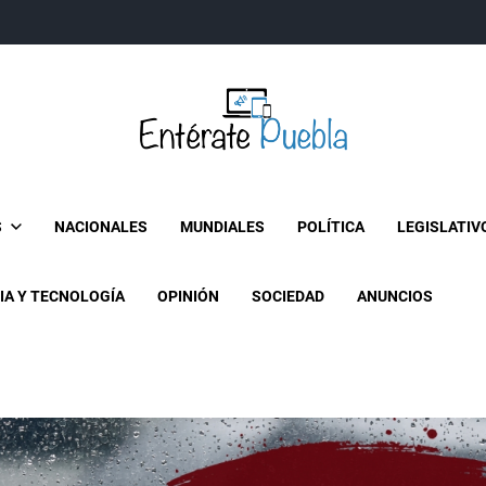
Entérate Puebla
Más que buenas noticias… Un enfoque a la verdader
S
NACIONALES
MUNDIALES
POLÍTICA
LEGISLATIV
IA Y TECNOLOGÍA
OPINIÓN
SOCIEDAD
ANUNCIOS