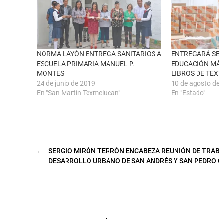
u
c
n
e
a
b
v
o
e
o
n
k
t
(
a
S
n
e
NORMA LAYÓN ENTREGA SANITARIOS A
ENTREGARÁ SE
a
a
ESCUELA PRIMARIA MANUEL P.
EDUCACIÓN MÁ
n
b
u
r
MONTES
LIBROS DE TE
e
e
24 de junio de 2019
10 de agosto d
v
e
a
n
En "San Martín Texmelucan"
En "Estado"
)
u
n
a
v
e
n
t
a
n
←
SERGIO MIRÓN TERRÓN ENCABEZA REUNIÓN DE TRAB
a
n
DESARROLLO URBANO DE SAN ANDRÉS Y SAN PEDRO
u
e
v
a
)