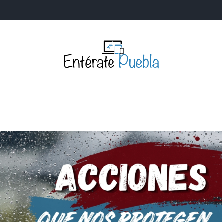
Entérate Puebla
Más que buenas noticias… Un enfoque a la verdader
S
NACIONALES
MUNDIALES
POLÍTICA
LEGISLATIV
IA Y TECNOLOGÍA
OPINIÓN
SOCIEDAD
ANUNCIOS