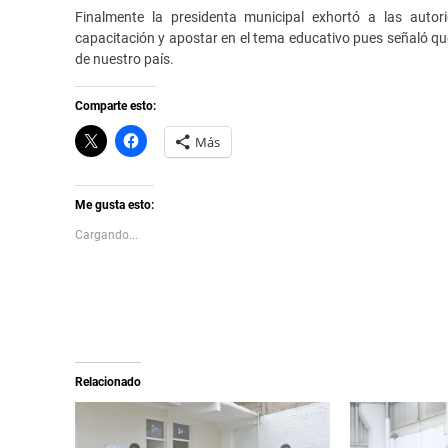
Finalmente la presidenta municipal exhortó a las auto
capacitación y apostar en el tema educativo pues señaló que
de nuestro país.
Comparte esto:
C
H
Más
l
a
i
z
c
c
k
l
t
i
Me gusta esto:
o
c
s
p
Cargando...
h
a
a
r
r
a
e
c
o
o
n
m
X
p
(
a
S
r
e
t
a
i
Relacionado
b
r
r
e
e
n
e
F
n
a