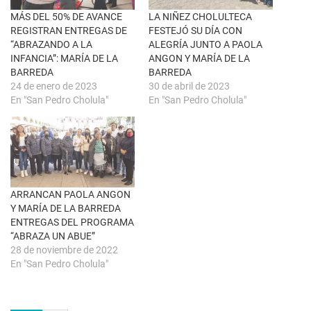
e
o
n
k
MÁS DEL 50% DE AVANCE
LA NIÑEZ CHOLULTECA
t
(
REGISTRAN ENTREGAS DE
FESTEJÓ SU DÍA CON
a
S
n
e
“ABRAZANDO A LA
ALEGRÍA JUNTO A PAOLA
a
a
INFANCIA”: MARÍA DE LA
ANGON Y MARÍA DE LA
n
b
u
r
BARREDA
BARREDA
e
e
24 de enero de 2023
30 de abril de 2023
v
e
a
n
En "San Pedro Cholula"
En "San Pedro Cholula"
)
u
n
a
v
e
n
t
a
n
a
ARRANCAN PAOLA ANGON
n
u
Y MARÍA DE LA BARREDA
e
ENTREGAS DEL PROGRAMA
v
a
“ABRAZA UN ABUE”
)
28 de noviembre de 2022
En "San Pedro Cholula"