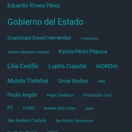
Eduardo Rivera Pérez
Gobierno del Estado
Guadalupe Daniel Hernández
Huejotzingo
Karina Pérez Popoca
Juntos Haremos Historia
Lilia Cedillo
Lupita Cuautle
MORENA
Mundo Tlatehui
Omar Muñoz
PAN
Paola Angón
Pepe Chedraui
Protección Civil
PT
PVEM
Roberto Solís Valles
Salud
San Andrés Cholula
San Martín Texmelucan